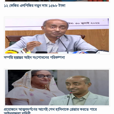
১২ কেজির এলপিজির নতুন দাম ১৫৯৮ টাকা
সিন্ডিকেটের কবজায় পাটের বাজার, চাষীদের ক্ষোভ
সম্পত্তি হস্তান্তর আইন সংশোধনের পরিকল্পনা
জলাবদ্ধতা থাকে ৬ মাস, কোমলমতি শিক্ষার্থীদের ভোগান্তির অবসান ঘটবে কবে
প্রয়োজনে আত্মসমর্পণের আগেই শেখ হাসিনাকে গ্রেপ্তার করতে পারে
আইনশঙ্খলা বাহিনী