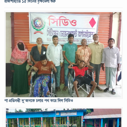
রাজশাহীতে ১৫ দিনের বৃক্ষমেলা শুরু
জুলাই গণঅভ্যুত্থান দিবস আজ
পা প্রতিবন্ধী দু’জনকে চলার পথ করে দিল সিডিও
রাষ্ট্রপতি নির্বাচনের তফসিল ঘোষণা, ভোট ২০ আগস্ট