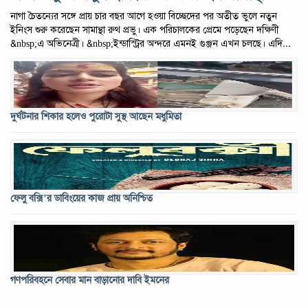
নাগা চৈতন্যের সঙ্গে প্রায় চার বছর আগে হওয়া বিচ্ছেদের পর অতীত ভুলে নতুন
ইনিংস শুরু করেছেন সামান্থা রুথ প্রভু। এক পরিচালকের প্রেমে পড়েছেন দক্ষিণী
&nbsp;এ অভিনেত্রী। &nbsp;ইন্ডাস্ট্রির অন্দরে এমনই গুঞ্জন এখন চলছে। এদি...
দুর্ঘটনার শিকার হলেও পুরোটা সুস্থ আছেন মধুমিতা
ফেলু বক্সি’র ডাবিংয়ের কাজ প্রায় অনিশ্চিত
গণপরিবহনে সেবার মান বাড়ানোর দাবি ইমনের