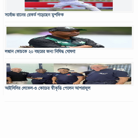
সর্বোচ্চ রানের রেকর্ড গড়েছেন মুশফিক
লঙ্কান কোচকে ২০ বছরের জন্য নিষিদ্ধ ঘোষণা
আইসিসির লেভেল-৩ কোচের স্বীকৃতি পেলেন আশরাফুল