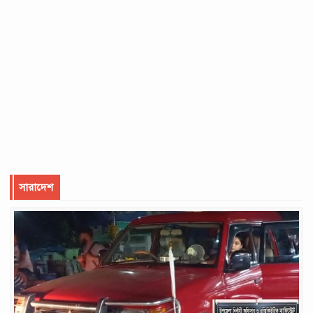
১২ কেজির এলপিজির নতুন দাম ১৫৯৮ টাকা
সারাদেশ
খুবই সতর্ক আইন প্রয়োগকারী সংস্থা