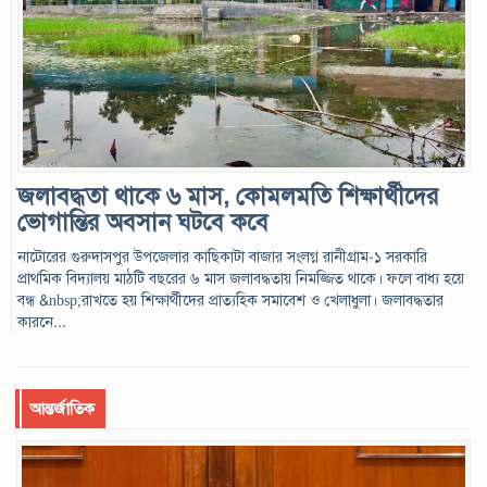
জলাবদ্ধতা থাকে ৬ মাস, কোমলমতি শিক্ষার্থীদের
ভোগান্তির অবসান ঘটবে কবে
নাটোরের গুরুদাসপুর উপজেলার কাছিকাটা বাজার সংলগ্ন রানীগ্রাম-১ সরকারি
প্রাথমিক বিদ্যালয় মাঠটি বছরের ৬ মাস জলাবদ্ধতায় নিমজ্জিত থাকে। ফলে বাধ্য হয়ে
বন্ধ &nbsp;রাখতে হয় শিক্ষার্থীদের প্রাত্যহিক সমাবেশ ও খেলাধুলা। জলাবদ্ধতার
কারনে...
আন্তর্জাতিক