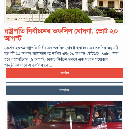
রাষ্ট্রপতি নির্বাচনের তফসিল ঘোষণা, ভোট ২০
আগস্ট
দেশের ২৩তম রাষ্ট্রপতি নির্বাচনের তফসিল ঘোষণা করা হয়েছে। তফসিল অনুযায়ী
আগামী ১৩ আগস্ট মনোনয়নপত্র দাখিল এবং ২০ আগস্ট ভোটগ্রহণ &nbsp;করা
হবে।বৃহস্পতিবার (৬ আগস্ট) ঢাকায় নির্বাচন ভবনে এক সংবাদ সম্মেলনে
আনুষ্ঠানিকভাবে এ তফসিল ঘো...
জনপ্রিয়
সাম্প্রতিক