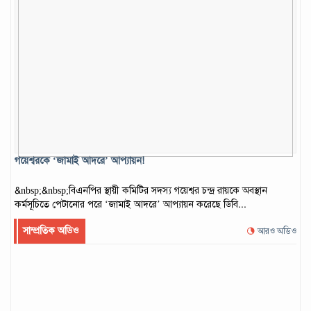
গয়েশ্বরকে ‘জামাই আদরে’ আপ্যায়ন!
&nbsp;&nbsp;বিএনপির স্থায়ী কমিটির সদস্য গয়েশ্বর চন্দ্র রায়কে অবস্থান
কর্মসূচিতে পেটানোর পরে ‘জামাই আদরে’ আপ্যায়ন করেছে ডিবি...
সাম্প্রতিক অডিও
আরও অডিও