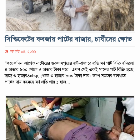
সিন্ডিকেটের কবজায় পাটের বাজার, চাষীদের ক্ষোভ
অগাস্ট ০৫, ২০২৬
“কয়েকদিন আগেও নাটোরের গুরুদাসপুরের হাট-বাজারে প্রতি মণ পাট বিক্রি হচ্ছিলো
৪ হাজার ৬০০ থেকে ৫ হাজার টাকা দরে। এখন সেই একই মানের পাট বিক্রি হচ্ছে
সাড়ে ৩ হাজার&nbsp; থেকে ৩ হাজার ৮০০ টাকা দরে। অল্প সময়ের ব্যবধানে
পাটের দাম কমেছে মণ প্রতি প্রায় ১ হাজ...