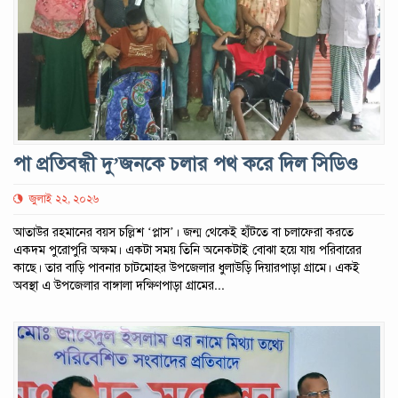
পা প্রতিবন্ধী দু’জনকে চলার পথ করে দিল সিডিও
জুলাই ২২, ২০২৬
আতাউর রহমানের বয়স চল্লিশ ‘প্লাস’। জন্ম থেকেই হাঁটতে বা চলাফেরা করতে
একদম পুরোপুরি অক্ষম। একটা সময় তিনি অনেকটাই বোঝা হয়ে যায় পরিবারের
কাছে। তার বাড়ি পাবনার চাটমোহর উপজেলার ধুলাউড়ি দিয়ারপাড়া গ্রামে। একই
অবস্থা এ উপজেলার বাঙ্গালা দক্ষিণপাড়া গ্রামের...