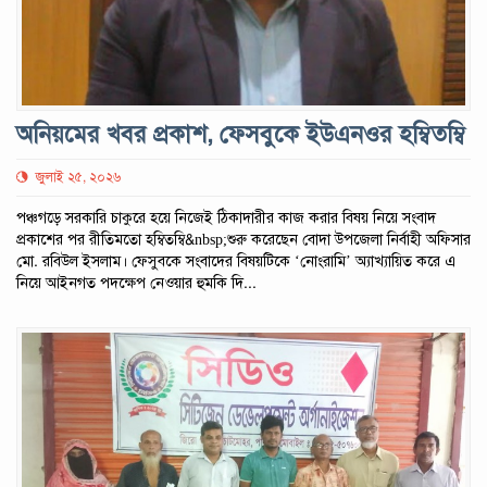
অনিয়মের খবর প্রকাশ, ফেসবুকে ইউএনওর হম্বিতম্বি
জুলাই ২৫, ২০২৬
পঞ্চগড়ে সরকারি চাকুরে হয়ে নিজেই ঠিকাদারীর কাজ করার বিষয় নিয়ে সংবাদ
প্রকাশের পর রীতিমতো হম্বিতম্বি&nbsp;শুরু করেছেন বোদা উপজেলা নির্বাহী অফিসার
মো. রবিউল ইসলাম। ফেসুবকে সংবাদের বিষয়টিকে ‘নোংরামি’ অ্যাখ্যায়িত করে এ
নিয়ে আইনগত পদক্ষেপ নেওয়ার হুমকি দি...