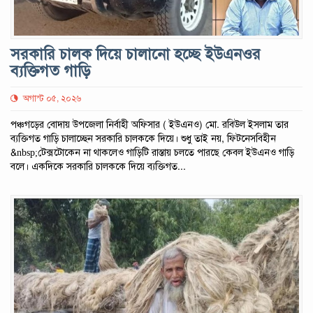
সরকারি চালক দিয়ে চালানো হচ্ছে ইউএনওর
ব্যক্তিগত গাড়ি
অগাস্ট ০৫, ২০২৬
পঞ্চগড়ের বোদায় উপজেলা নির্বাহী অফিসার ( ইউএনও) মো. রবিউল ইসলাম তার
ব্যক্তিগত গাড়ি চালাচ্ছেন সরকারি চালককে দিয়ে। শুধু তাই নয়, ফিটনেসবিহীন
&nbsp;টেক্সটোকেন না থাকলেও গাড়িটি রাস্তায় চলতে পারছে কেবল ইউএনও গাড়ি
বলে। একদিকে সরকারি চালককে দিয়ে ব্যক্তিগত...