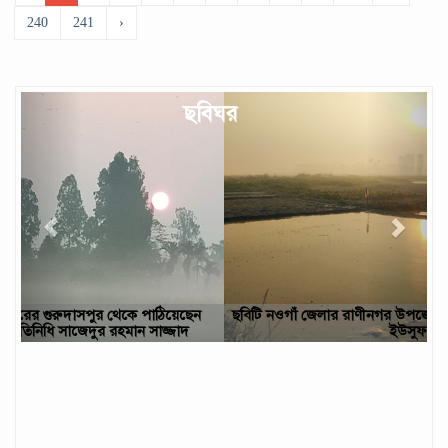
240
241
›
Previous
Next
ছবিঘর
ছবিটি নওগাঁ জেলার রাণীনগর উপজেলার পারইল গ্রাম থেকে তোলা- আবু
ইউসুফ, নওগাঁ