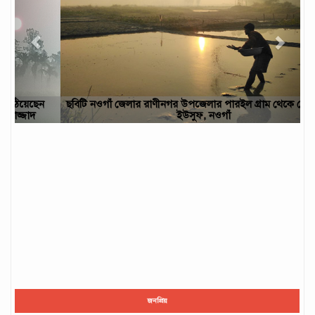
ছবিটি নওগাঁ জেলার রাণীনগর উপজেলার পারইল গ্রাম থেকে তোলা- আবু
ইউসুফ, নওগাঁ
জনপ্রিয়