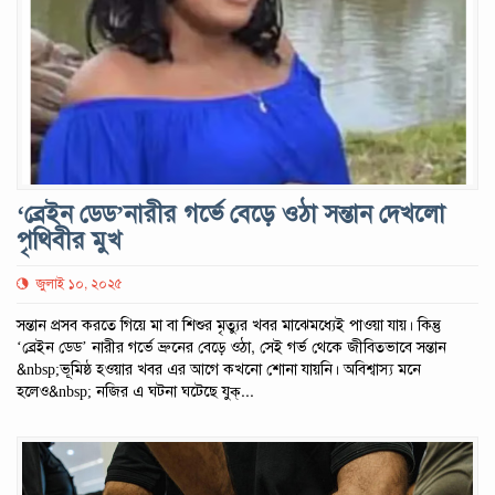
‘ব্রেইন ডেড’নারীর গর্ভে বেড়ে ওঠা সন্তান দেখলো
পৃথিবীর মুখ
জুলাই ১০, ২০২৫
সন্তান প্রসব করতে গিয়ে মা বা শিশুর মৃত্যুর খবর মাঝেমধ্যেই পাওয়া যায়। কিন্তু
‘ব্রেইন ডেড’ নারীর গর্ভে ভ্রুনের বেড়ে ওঠা, সেই গর্ভ থেকে জীবিতভাবে সন্তান
&nbsp;ভূমিষ্ঠ হওয়ার খবর এর আগে কখনো শোনা যায়নি। অবিশ্বাস্য মনে
হলেও&nbsp; নজির এ ঘটনা ঘটেছে যুক্...