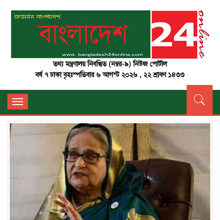
তথ্য মন্ত্রণালয় নিবন্ধিত (নম্বর-৯) নিউজ পোর্টাল
বর্ষ ৭ ঢাকা বৃহঃস্পতিবার ৬ আগস্ট ২০২৬ , ২২ শ্রাবণ ১৪৩৩
Toggle
navigation