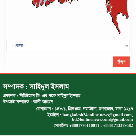
ট্রাম্প প্রশাসন ছাড়ার ঘোষণা ধনকুবের ইলন
মাস্কের
মে ২৯, ২০২৫
খুঁজুন
সম্পাদক : সাহিদুল ইসলাম
প্রকাশক : লিমিটলেস লি: এর পক্ষে সাহিদুল ইসলাম
উপদেষ্টা সম্পাদক : আলী আহমদ
যোগাযোগ : ১৪৮/১, গ্রিনওয়ে, নয়াটোলা, মগবাজার, ঢাকা-১২১৭
ইমেইল :
bangladesh24online.news@gmail.com
,
bd24onlinenews.com@gmail.com
মোবাইলঃ +8801770110011 , +8801713379582