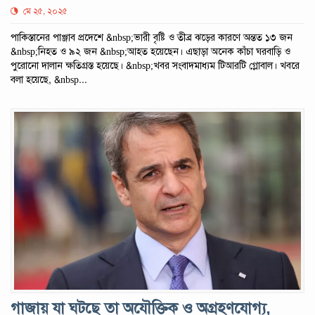
মে ২৫, ২০২৫
পাকিস্তানের পাঞ্জাব প্রদেশে &nbsp;ভারী বৃষ্টি ও তীব্র ঝড়ের কারণে অন্তত ১৩ জন
&nbsp;নিহত ও ৯২ জন &nbsp;আহত হয়েছেন। এছাড়া অনেক কাঁচা ঘরবাড়ি ও
পুরোনো দালান ক্ষতিগ্রস্ত হয়েছে। &nbsp;খবর সংবাদমাধ্যম টিআরটি গ্লোবাল। খবরে
বলা হয়েছে, &nbsp...
গাজায় যা ঘটছে তা অযৌক্তিক ও অগ্রহণযোগ্য,