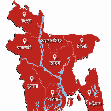
সর্বোচ্চ রানের রেকর্ড গড়েছেন মুশফিক
সেপ্টেম্বর ২২, ২০২৪
লঙ্কান কোচকে ২০ বছরের জন্য নিষিদ্ধ ঘোষণা
সেপ্টেম্বর ২০, ২০২৪
আইসিসির লেভেল-৩ কোচের স্বীকৃতি পেলেন
আশরাফুল
সেপ্টেম্বর ১৭, ২০২৪
গণপরিবহনে সেবার মান বাড়ানোর দাবি ইমনের
সেপ্টেম্বর ১৩, ২০২৪