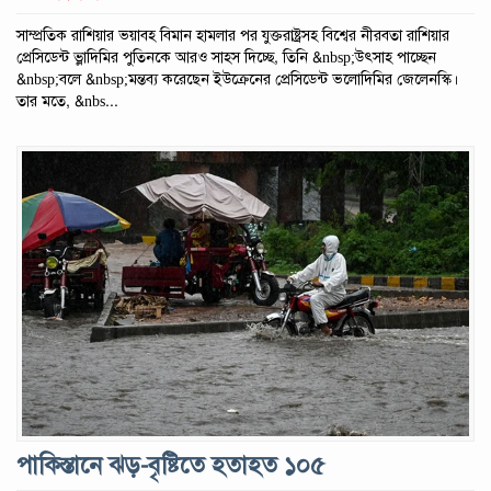
সাম্প্রতিক রাশিয়ার ভয়াবহ বিমান হামলার পর যুক্তরাষ্ট্রসহ বিশ্বের নীরবতা রাশিয়ার
প্রেসিডেন্ট ভ্লাদিমির পুতিনকে আরও সাহস দিচ্ছে, তিনি &nbsp;উৎসাহ পাচ্ছেন
&nbsp;বলে &nbsp;মন্তব্য করেছেন ইউক্রেনের প্রেসিডেন্ট ভলোদিমির জেলেনস্কি।
তার মতে, &nbs...
পাকিস্তানে ঝড়-বৃষ্টিতে হতাহত ১০৫