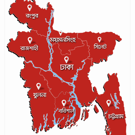
সেপ্টেম্বর ২২, ২০২৪
লঙ্কান কোচকে ২০ বছরের জন্য নিষিদ্ধ ঘোষণা
সেপ্টেম্বর ২০, ২০২৪
আইসিসির লেভেল-৩ কোচের স্বীকৃতি পেলেন
আশরাফুল
সেপ্টেম্বর ১৭, ২০২৪
গণপরিবহনে সেবার মান বাড়ানোর দাবি ইমনের
সেপ্টেম্বর ১৩, ২০২৪