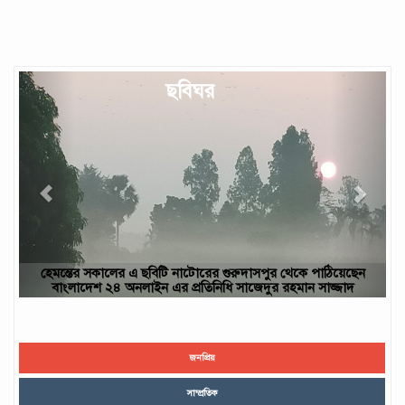
Previous
Next
ছবিঘর
ন
ছবিটি নওগাঁ জেলার রাণীনগর উপজেলার পারইল গ্রাম থেকে তোলা- আবু
ইউসুফ, নওগাঁ
জনপ্রিয়
সাম্প্রতিক