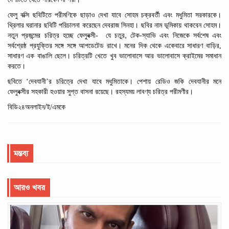
ফেলু
বক্সি
ছবিটিতে
পরীমণিকে
ছাড়াও
দেখা
যাবে
সোহম
চক্রবর্তী
এবং
মধুমিতা
সরকারকে।
থ্রিলার
ঘরানার
ছবিটি
পরিচালনা
করেছেন
দেবরাজ
সিনহা।
ছবির
নাম
ভূমিকায়
থাকবেন
সোহম।
,
-
নতুন
প্রজন্মের
চরিত্র
হচ্ছে
ফেলুবক্সী-
যে
চতুর
টেক
স্যাভি
এবং
নিজেকে
সর্বশেষ
এবং
সর্বশ্রেষ্ঠ
প্রযুক্তির
সঙ্গে
সঙ্গে
আপডেটেড
রাখে।
মনের
দিক
থেকে
একেবারে
সাধারণ
বাড়ির,
সাধারণ
এক
বাঙালি
ছেলে।
চরিত্রটি
খেতে
খুব
ভালোবাসে
আর
ভালোবাসে
ক্রাইমের
সমাধান
করতে।
‘
’
ছবিতে
দেবযানী
র
চরিত্রে
দেখা
যাবে
মধুমিতাকে।
পেশায়
রেডিও
জকি
দেবযানীর মনে
ফেলুবক্সীর
সহকারী
হওয়ার
সুপ্ত
বাসনা
রয়েছে। রহস্যময় লাবণ্য চরিত্র
পরীমণীর।
বিডি২৪অনলাইন/ই/এমকে
মন্তব্য
আরও খবর