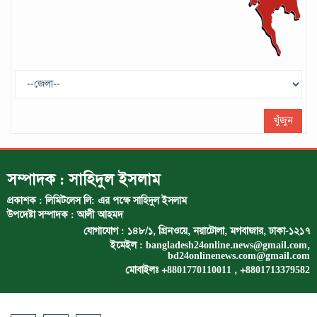
ট্রাম্প প্রশাসন ছাড়ার ঘোষণা ধনকুবের ইলন
মাস্কের
মে ২৯, ২০২৫
খুঁজুন
সম্পাদক : সাহিদুল ইসলাম
প্রকাশক : লিমিটলেস লি: এর পক্ষে সাহিদুল ইসলাম
উপদেষ্টা সম্পাদক : আলী আহমদ
যোগাযোগ : ১৪৮/১, গ্রিনওয়ে, নয়াটোলা, মগবাজার, ঢাকা-১২১৭
ইমেইল :
bangladesh24online.news@gmail.com
,
bd24onlinenews.com@gmail.com
মোবাইলঃ +8801770110011 , +8801713379582