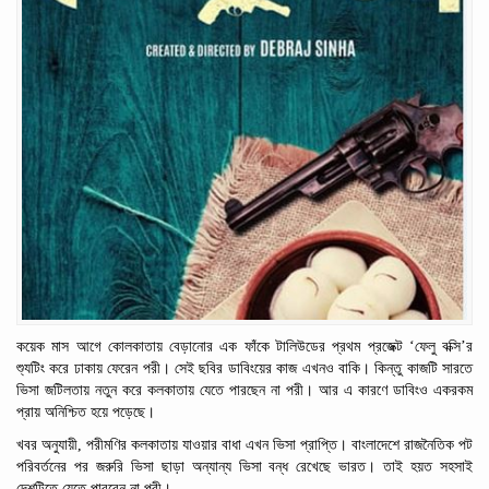
‘
’
কয়েক
মাস
আগে কোলকাতায় বেড়ানোর
এক
ফাঁকে
টালিউডের
প্রথম
প্রজেক্ট
ফেলু
বক্সি
র
শ্যুটিং
করে ঢাকায় ফেরেন পরী। সেই ছবির
ডাবিংয়ের
কাজ
এখনও
বাকি।
কিন্তু
কাজটি
সারতে
ভিসা জটিলতায় নতুন করে
কলকাতায়
যেতে
পারছেন
না
পরী। আর এ কারণে ডাবিংও
একরকম
প্রায়
অনিশ্চিত হয়ে পড়েছে।
খবর অনুযায়ী, পরীমণির
কলকাতায়
যাওয়ার
বাধা
এখন
ভিসা প্রাপ্তি। বাংলাদেশে রাজনৈতিক পট
পরিবর্তনের
পর
জরুরি
ভিসা
ছাড়া
অন্যান্য
ভিসা
বন্ধ
রেখেছে
ভারত।
তাই হয়ত
সহসাই
দেশটিতে
যেতে
পারবেন
না
পরী।