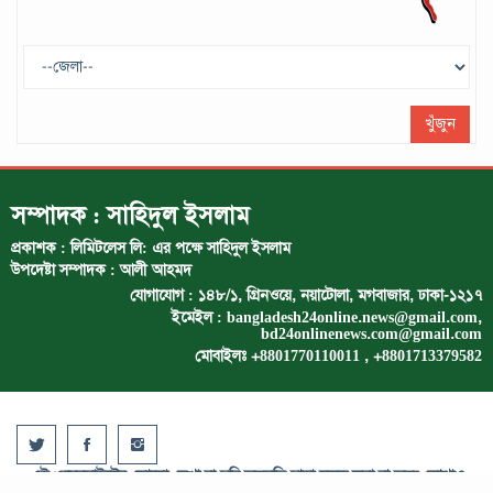
ট্রাম্প প্রশাসন ছাড়ার ঘোষণা ধনকুবের ইলন
মাস্কের
মে ২৯, ২০২৫
খুঁজুন
সম্পাদক : সাহিদুল ইসলাম
প্রকাশক : লিমিটলেস লি: এর পক্ষে সাহিদুল ইসলাম
উপদেষ্টা সম্পাদক : আলী আহমদ
যোগাযোগ : ১৪৮/১, গ্রিনওয়ে, নয়াটোলা, মগবাজার, ঢাকা-১২১৭
ইমেইল :
bangladesh24online.news@gmail.com
,
bd24onlinenews.com@gmail.com
মোবাইলঃ +8801770110011 , +8801713379582
এই ওয়েবসাইটের কোনো লেখা বা ছবি অনুমতি ছাড়া নকল করা বা অন্য কোথাও
প্রকাশ করা সম্পূর্ণ বেআইনি ।