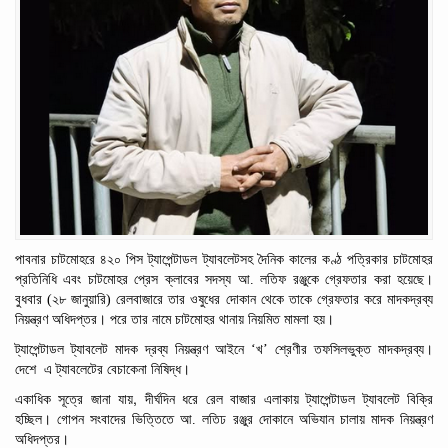
পাবনার চাটমোহরে ৪২০ পিস ট্যাপেন্টাডল ট্যাবলেটসহ দৈনিক
কালের
কণ্ঠ
পত্রিকার
চাটমোহর
প্রতিনিধি
এবং
চাটমোহর
প্রেস
ক্লাবের
সদস্য
আ.
লতিফ
রঞ্জুকে
গ্রেফতার করা হয়েছে।
বুধবার (২৮
জানুয়ারি)
রেলবাজারে তার ওষুধের দোকান থেকে তাকে গ্রেফতার করে মাদকদ্রব্য
নিয়ন্ত্রণ
অধিদপ্তর। পরে তার নামে চাটমোহর থানায় নিয়মিত মামলা হয়।
ট্যাপেন্টাডল ট্যাবলেট মাদক দ্রব্য নিয়ন্ত্রণ আইনে ‘খ’ শ্রেণীর তফসিলভুক্ত মাদকদ্রব্য।
দেশে
এ ট্যাবলেটের বেচাকেনা নিষিদ্ধ।
,
একাধিক
সূত্রে
জানা
যায়
দীর্ঘদিন
ধরে
রেল
বাজার
এলাকায়
ট্যাপেন্টাডল
ট্যাবলেট
বিক্রি
হচ্ছিল।
গোপন
সংবাদের
ভিত্তিতে
আ.
লতিঢ
রঞ্জুর
দোকানে
অভিযান
চালায়
মাদক
নিয়ন্ত্রণ
অধিদপ্তর।