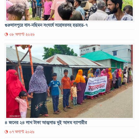
গুরুদাসপুরে বাস-নছিমন সংঘর্ষে সহোদরসহ হতাহত-৭
০৮ অগাস্ট ২০২৬
৪ জনের ২৪ লাখ টাকা আত্মসাত দুই আদম ব্যাপারীর
০৭ অগাস্ট ২০২৬