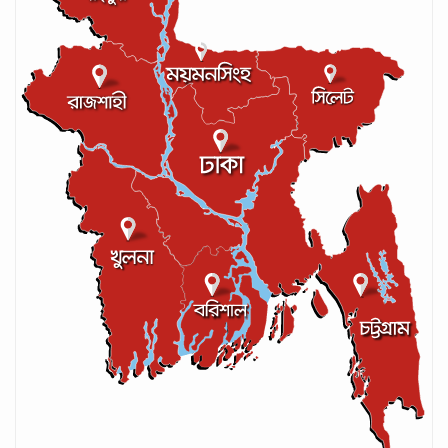
লঙ্কান কোচকে ২০ বছরের জন্য নিষিদ্ধ ঘোষণা
সেপ্টেম্বর ২০, ২০২৪
আইসিসির লেভেল-৩ কোচের স্বীকৃতি পেলেন
আশরাফুল
সেপ্টেম্বর ১৭, ২০২৪
গণপরিবহনে সেবার মান বাড়ানোর দাবি ইমনের
সেপ্টেম্বর ১৩, ২০২৪