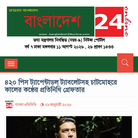
তথ্য মন্ত্রণালয় নিবন্ধিত (নম্বর-৯) নিউজ পোর্টাল
বর্ষ ৭ ঢাকা মঙ্গলবার ১১ আগস্ট ২০২৬ , ২৬ শ্রাবণ ১৪৩৩
Toggle
navigation
৪২০ পিস ট্যাপেন্টাডল ট্যাবলেটসহ চাটমোহরে
কালের কণ্ঠের প্রতিনিধি গ্রেফতার
পাবনা প্রতিনিধি
২৯ জানুয়ারী ২০২৬