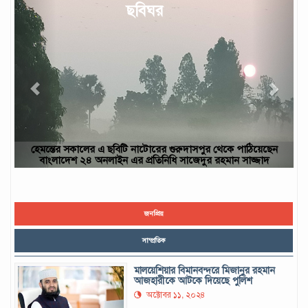
Previous
Next
ছবিঘর
ঠিয়েছেন
ছবিটি নওগাঁ জেলার রাণীনগর উপজেলার পারইল গ্রাম থেকে তোলা- আ
জ্জাদ
ইউসুফ, নওগাঁ
জনপ্রিয়
সাম্প্রতিক
মালয়েশিয়ার বিমানবন্দরে মিজানুর রহমান
আজহারীকে আটকে দিয়েছে পুলিশ
অক্টোবর ১১, ২০২৪