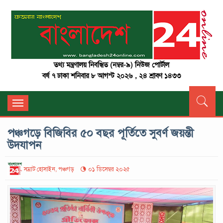
তথ্য মন্ত্রণালয় নিবন্ধিত (নম্বর-৯) নিউজ পোর্টাল
বর্ষ ৭ ঢাকা শনিবার ৮ আগস্ট ২০২৬ , ২৪ শ্রাবণ ১৪৩৩
Toggle
navigation
পঞ্চগড়ে বিজিবির ৫০ বছর পূর্তিতে সুবর্ণ জয়ন্তী
উদযাপন
সম্রাট হোসাইন, পঞ্চগড়
০১ ডিসেম্বর ২০২৫