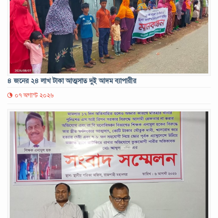
৪ জনের ২৪ লাখ টাকা আত্মসাত দুই আদম ব্যাপারীর
০৭ অগাস্ট ২০২৬