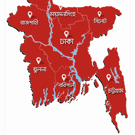
লঙ্কান কোচকে ২০ বছরের জন্য নিষিদ্ধ ঘোষণা
সেপ্টেম্বর ২০, ২০২৪
আইসিসির লেভেল-৩ কোচের স্বীকৃতি পেলেন
আশরাফুল
সেপ্টেম্বর ১৭, ২০২৪
গণপরিবহনে সেবার মান বাড়ানোর দাবি ইমনের
সেপ্টেম্বর ১৩, ২০২৪
ট্রাম্প প্রশাসন ছাড়ার ঘোষণা ধনকুবের ইলন