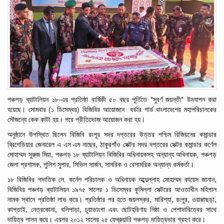
-
"
"
পঞ্চগড়
ব্যাটালিয়ন
১৮
এর
প্রতিষ্ঠা
বার্ষিকী
৫০
বছর
পূর্তিতে
সুবর্ণ
জয়ন্তী
উদযাপন
করা
(
)
হয়েছে। সোমবার
১
ডিসেম্বর
বিজিবির
আয়োজনে
বর্ডার
গার্ড
বাংলাদেশের মহাপরিচালকের
সৌজন্যে
কেক
কাটা
হয়। পরে
প্রীতিভোজ
আয়োজন
করা হয়।
অনুষ্ঠানে
উপস্থিত
ছিলেন বিজিবি রংপুর সদর দপ্তরের উত্তর
পশ্চিম
রিজিয়নের কমান্ডার
,
ব্রিগেডিয়ার
জেনারেল
এ
এস
এম
নাছের
ঠাকুরগাঁও সেক্টর
সদর
দপ্তরের সেক্টর
কমান্ডার
কর্ণেল
,
মোহাম্মদ
সুরুজ
মিয়া
পঞ্চগড় ১৮
ব্যাটালিয়ন
বিজিবির অধিনায়কসহ
অন্যান্য
অধিনায়ক,
পঞ্চগড়
,
,
,
জেলা
প্রশাসক
পুলিশ
সুপার
সিভিল
সার্জন
সামরিক
ও
বেসামরিক
অন্যান্য
কর্মকর্তা।
,
১৮
বিজিবির
পদাতিক
লে. কর্নেল
পরিচালক
ও
অধিনায়ক
আব্দুল্লাহ
মোহাম্মদ
কায়েস
জানান
বিজিবির পঞ্চগড়
ব্যাটালিয়ন
১৯৭৫
সালের
১
ডিসেম্বর
কুমিল্লা
সেক্টরের
আওতাধীন
মহিপাল
,
,
,
,
নামক
স্থানে
প্রতিষ্ঠা
লাভ
করে।
প্রতিষ্ঠার
পর
হতে
জয়লস্কর
মারিশ্যা
রংপুর
ওয়াগ্গাছড়া
,
,
,
কাপ্তাই
নেত্রকোনা
বলিপাড়া
চুয়াডাংগা
এবং
ছোটহরিণায়
নিষ্ঠা
ও
পেশাদারিত্বের
সাথে
দায়িত্ব
পালন
করে। এরপর
২০১২ সালের
২৫
ফেব্রুয়ারি
পঞ্চগড়
দায়িত্বভার
গ্রহণ
করে।