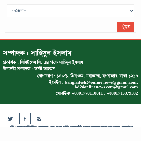
মাস্কের
মে ২৯, ২০২৫
খুঁজুন
সম্পাদক : সাহিদুল ইসলাম
প্রকাশক : লিমিটলেস লি: এর পক্ষে সাহিদুল ইসলাম
উপদেষ্টা সম্পাদক : আলী আহমদ
যোগাযোগ : ১৪৮/১, গ্রিনওয়ে, নয়াটোলা, মগবাজার, ঢাকা-১২১৭
ইমেইল :
bangladesh24online.news@gmail.com
,
bd24onlinenews.com@gmail.com
মোবাইলঃ +8801770110011 , +8801713379582
এই ওয়েবসাইটের কোনো লেখা বা ছবি অনুমতি ছাড়া নকল করা বা অন্য কোথাও
প্রকাশ করা সম্পূর্ণ বেআইনি ।
Website Design & Maintenance: Primex Systems