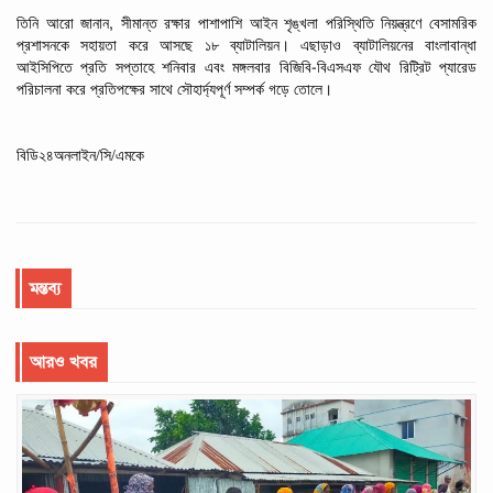
,
তিনি
আরো
জানান
সীমান্ত
রক্ষার
পাশাপাশি
আইন
শৃঙ্খলা
পরিস্থিতি
নিয়ন্ত্রণে
বেসামরিক
প্রশাসনকে
সহায়তা
করে
আসছে ১৮ ব্যাটালিয়ন। এছাড়াও
ব্যাটালিয়নের
বাংলাবান্ধা
-
আইসিপিতে
প্রতি
সপ্তাহে
শনিবার
এবং
মঙ্গলবার
বিজিবি
বিএসএফ
যৌথ
রিট্রিট
প্যারেড
পরিচালনা
করে
প্রতিপক্ষের
সাথে
সৌহার্দ্যপূর্ণ
সম্পর্ক
গড়ে তোলে।
বিডি২৪অনলাইন/সি/এমকে
মন্তব্য
আরও খবর