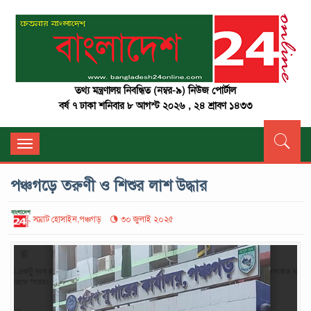
তথ্য মন্ত্রণালয় নিবন্ধিত (নম্বর-৯) নিউজ পোর্টাল
বর্ষ ৭ ঢাকা শনিবার ৮ আগস্ট ২০২৬ , ২৪ শ্রাবণ ১৪৩৩
Toggle
navigation
পঞ্চগড়ে তরুণী ও শিশুর লাশ উদ্ধার
সম্রাট হোসাইন,পঞ্চগড়
৩০ জুলাই ২০২৫