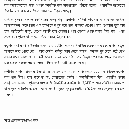
লাশ
ময়নাতদন্তের
জন্য
পঞ্চগড়
আধুনিক
সদর
হাসপাতালে
পাঠানো
হয়েছে। প্রাথমিক
সুরতহালে
শিশুটির
গলা
ও
মাথার
পিছনে
আঘাতের
চিহ্ন
রয়েছে।
এদিকে
বুধবার
সকালে দেবীগঞ্জের
ঘাগড়াপাড়া
এলাকার বাসিন্দা
কাওসার
তার
ধানের জমিতে
আগাছানাশক
দিতে
গিয়ে
এক
তরুণীকে
উপুড়
হয়ে
পড়ে
থাকতে
দেখেন। তার
চিৎকারে
ছুটে
যায়
,
তার প্রতিবেশি
মামুন
দেখেন লাশটি
তার
বোনের। পরে
সেখান থেকে বাসায়
নিয়ে
যায়। খবর
পেয়ে
থানা
পুলিশ
ঘটনাস্থলে
গিয়ে
মরদেহ
উদ্ধার
করে।
,
রত্নার
বাবা
রবিউল
ইসলাম
বলেন
রাত
১২টার
দিকে
আমি
বাইরে
থেকে
বাসায়
ফেরার পর
রত্না
আমাকে
ভাত
খেতে দেয়।
রাত
দেড়টা
পর্যন্ত
আমি
জেগে
ছিলাম। সকালে
ঘুম
থেকে
উঠে
দেখি
,
মেয়ের
ঘরের
দরজা
খোলা।
স্ত্রী
জানায়
রত্না
ঘরে
নেই। এর
কিছুক্ষণ
পর
খবর
পাই- ধান খেতে
,
এক
মেয়ের
মরদেহ
পাওয়া
গেছে। গিয়ে
দেখি
সেটি
আমার
মেয়ে।
.
,
দেবীগঞ্জ
থানার
অফিসার
ইনচার্জ
মো
সোয়েল
রানা
বলেন
বাড়ি
থেকে
২০০
গজ
পিছনে
রত্নার
,
লাশ
পড়ে
ছিল। তার
সাথে
কাপড়
মোবাইলের
চার্জার
ও ভ্যানিটিব্যাগ
ছিল। মেয়েটির
গলায়
একটু
দাগ
রয়েছে। পুলিশের
পাশাপাশি
সিআইডির
ক্রাইম
সিন
ইউনিট
ও
সেনাবাহিনীর
সদস্যরাও
,
ঘটনাস্থল
পরিদর্শন
করেছে। আশা
করছি
দ্রুত
প্রকৃত
দোষীদের
চিহ্নিত
করে
গ্রেপ্তার
করতে
পারব।
বিডি২৪অনলাইন/সি/এমকে