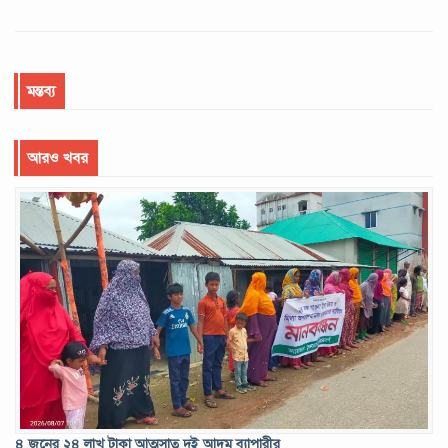
মন্তব্য
আরও খবর
৪ জনের ২৪ লাখ টাকা আত্মসাত দুই আদম ব্যাপারীর