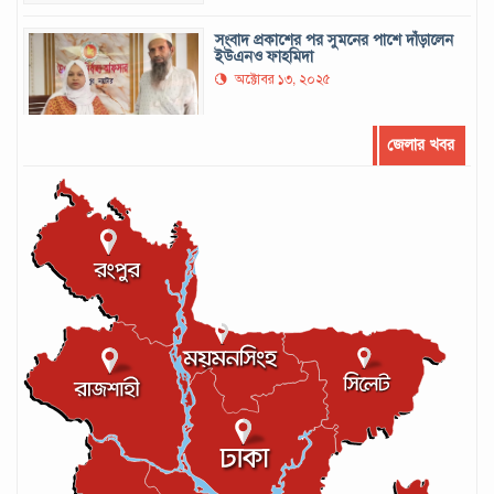
সংবাদ প্রকাশের পর সুমনের পাশে দাঁড়ালেন
ইউএনও ফাহমিদা
অক্টোবর ১৩, ২০২৫
জেলার খবর
সর্বোচ্চ রানের রেকর্ড গড়েছেন মুশফিক
সেপ্টেম্বর ২২, ২০২৪
লঙ্কান কোচকে ২০ বছরের জন্য নিষিদ্ধ ঘোষণা
সেপ্টেম্বর ২০, ২০২৪
আইসিসির লেভেল-৩ কোচের স্বীকৃতি পেলেন