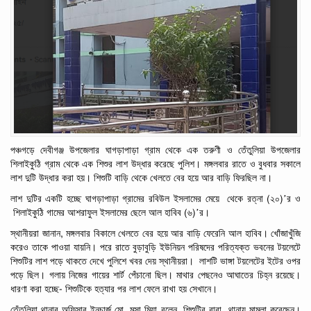
পঞ্চগড়ে দেবীগঞ্জ উপজেলার
ঘাগড়াপাড়া গ্রাম থেকে
এক
তরুণী
ও তেঁতুলিয়া
উপজেলার
শিলাইকুঠি গ্রাম থেকে
এক
শিশুর
লাশ
উদ্ধার
করেছে
পুলিশ।
মঙ্গলবার
রাতে
ও
বুধবার
সকালে
লাশ
দুটি
উদ্ধার
করা
হয়। শিশুটি বাড়ি থেকে খেলতে বের হয়ে আর বাড়ি ফিরছিল না।
(
)’
লাশ দুটির একটি হচ্ছে ঘাগড়াপাড়া গ্রামের রবিউল
ইসলামের
মেয়ে
থেকে
রত্না
২০
র
ও
(
)’
শিলাইকুঠি গামের
আশরাফুল
ইসলামের
ছেলে আল
হাবিব
৬
র।
,
স্থানীয়রা
জানান
মঙ্গলবার
বিকালে
খেলতে
বের
হয়ে
আর
বাড়ি
ফেরেনি
আল
হাবিব। খোঁজাখুঁজি
করেও তাকে পাওয়া যায়নি। পরে
রাতে
বুড়াবুড়ি
ইউনিয়ন
পরিষদের
পরিত্যক্ত
ভবনের
টয়লেটে
শিশুটির
লাশ
পড়ে
থাকতে
দেখে
পুলিশে
খবর
দেয় স্থানীয়রা।
লাশটি
ভাঙ্গা
টয়লেটের
ইটের
ওপর
পড়ে
ছিল। গলায়
নিজের
গায়ের
শার্ট
পেঁচানো
ছিল।
মাথার
পেছনেও
আঘাতের
চিহ্ন
রয়েছে।
-
ধারণা
করা
হচ্ছে
শিশুটিকে
হত্যার পর
লাশ
ফেলে
রাখা হয় সেখানে।
.
,
তেঁতুলিয়া
থানার
অফিসার
ইনচার্জ
মো
মুসা
মিয়া
বলেন
শিশুটির
বাবা
থানায় মামলা
করেছেন।