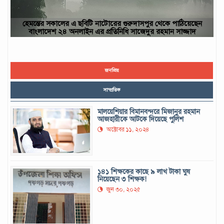
াঠিয়েছেন
ছবিটি নওগাঁ জেলার রাণীনগর উপজেলার পারইল গ্রাম থেকে তোলা-
সাজ্জাদ
ইউসুফ, নওগাঁ
জনপ্রিয়
সাম্প্রতিক
মালয়েশিয়ার বিমানবন্দরে মিজানুর রহমান
আজহারীকে আটকে দিয়েছে পুলিশ
অক্টোবর ১১, ২০২৪
১৪১ শিক্ষকের কাছে ৯ লাখ টাকা ঘুষ
নিয়েছেন ৩ শিক্ষক!
জুন ৩০, ২০২৫