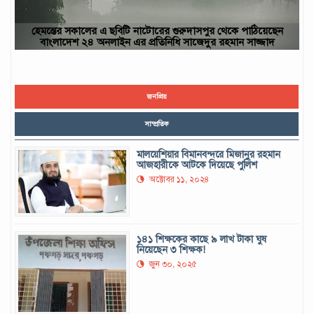
াঠিয়েছেন
ছবিটি নওগাঁ জেলার রাণীনগর উপজেলার পারইল গ্রাম থেকে তোলা-
সাজ্জাদ
ইউসুফ, নওগাঁ
জনপ্রিয়
সাম্প্রতিক
মালয়েশিয়ার বিমানবন্দরে মিজানুর রহমান
আজহারীকে আটকে দিয়েছে পুলিশ
অক্টোবর ১১, ২০২৪
১৪১ শিক্ষকের কাছে ৯ লাখ টাকা ঘুষ
নিয়েছেন ৩ শিক্ষক!
জুন ৩০, ২০২৫