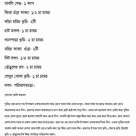
ডাবলি সেদ্ধ- ১ কাপ
জিরা গুঁড়া ভাজা- ১/২ চা চামচ
কাঁচা মরিচ কুচি- ২টি
চাট মসলা- ১ চা চামচ
ধনেপাতা কুচি- ২ চা চামচ
মরিচ ভাজা গুঁড়া- ২টি
বিট লবণ- ১/৪ চা চামচ
তেঁতুলের রস- ২ চা চামচ
লেবুর খোসা কুচি- ১ চা চামচ
লবণ- পরিমাণমতো।
যেভাবে তৈরি করবেন
পুরির জন্য রাখা সব উপকরণ একসঙ্গে ভালো করে মেখে আধা ঘণ্টা ঢেকে রাখুন। আধা ঘণ্টা পর হাতে সামান্য তেল মেখে
আরেকবার মথে নিন। তারপর সমান কয়েকভাগে ভাগ করে ছোট ছোট বল গড়ে নিন। এবার বল গুলোকে অল্প মোটা করে পুরির
মতো বেলে ডুবো তেলে হালকা বাদামি করে ভেজে নিন। ডাবলি বুট লবণ-হলুদ দিয়ে নরম করে সেদ্ধ করে নিতে হবে। তবে কোনো
ঝোল রাখা যাবে না শুকনা শুকনা করে রাখতে হবে। তার পর এর সাথে বাকি উপকরণ একসঙ্গে মাখিয়ে নিন। এবার পুরির মাঝে
অর্ধেক কেটে অথবা ফোলা জায়গাটা ভেঙে তৈরি করা পুর দিয়ে চেপে ভরে দিন। তারপর উপরে শসা কুচি, পেঁয়াজ কুচি, টমেটো
কুচি ও তেঁতুলের টক দিয়ে সাজিয়ে পরিবেশন করুন।