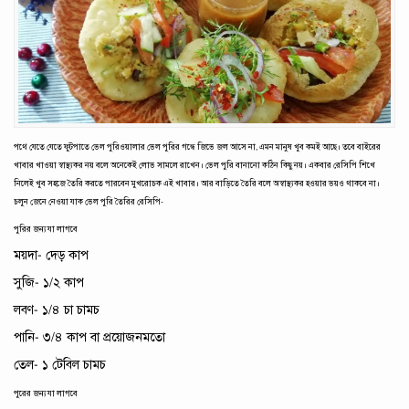
পথে যেতে যেতে ফুটপাতে ভেল পুরিওয়ালার ভেল পুরির গন্ধে জিভে জল আসে না, এমন মানুষ খুব কমই আছে। তবে বাইরের
খাবার খাওয়া স্বাস্থ্যকর নয় বলে অনেকেই লোভ সামলে রাখেন। ভেল পুরি বানানো কঠিন কিছু নয়। একবার রেসিপি শিখে
নিলেই খুব সহজে তৈরি করতে পারবেন মুখরোচক এই খাবার। আর বাড়িতে তৈরি বলে অস্বাস্থ্যকর হওয়ার ভয়ও থাকবে না।
চলুন জেনে নেওয়া যাক ভেল পুরি তৈরির রেসিপি-
পুরির জন্য যা লাগবে
ময়দা- দেড় কাপ
সুজি- ১/২ কাপ
লবণ- ১/৪ চা চামচ
পানি- ৩/৪ কাপ বা প্রয়োজনমতো
তেল- ১ টেবিল চামচ
পুরের জন্য যা লাগবে