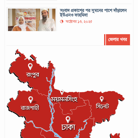
সংবাদ প্রকাশের পর সুমনের পাশে দাঁড়ালেন
ইউএনও ফাহমিদা
অক্টোবর ১৩, ২০২৫
জেলার খবর
সর্বোচ্চ রানের রেকর্ড গড়েছেন মুশফিক
সেপ্টেম্বর ২২, ২০২৪
লঙ্কান কোচকে ২০ বছরের জন্য নিষিদ্ধ ঘোষণা
সেপ্টেম্বর ২০, ২০২৪
আইসিসির লেভেল-৩ কোচের স্বীকৃতি পেলেন