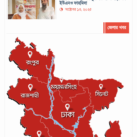
ইউএনও ফাহমিদা
অক্টোবর ১৩, ২০২৫
জেলার খবর
সর্বোচ্চ রানের রেকর্ড গড়েছেন মুশফিক
সেপ্টেম্বর ২২, ২০২৪
লঙ্কান কোচকে ২০ বছরের জন্য নিষিদ্ধ ঘোষণা
সেপ্টেম্বর ২০, ২০২৪
আইসিসির লেভেল-৩ কোচের স্বীকৃতি পেলেন
আশরাফুল
সেপ্টেম্বর ১৭, ২০২৪