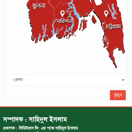
গণপরিবহনে সেবার মান বাড়ানোর দাবি ইমনের
সেপ্টেম্বর ১৩, ২০২৪
ট্রাম্প প্রশাসন ছাড়ার ঘোষণা ধনকুবের ইলন
মাস্কের
মে ২৯, ২০২৫
খুঁজুন
সম্পাদক : সাহিদুল ইসলাম
প্রকাশক : লিমিটলেস লি: এর পক্ষে সাহিদুল ইসলাম