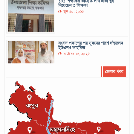
১৪১ শিক্ষকের কাছে ৯ লাখ টাকা ঘুষ
নিয়েছেন ৩ শিক্ষক!
জুন ৩০, ২০২৫
সংবাদ প্রকাশের পর সুমনের পাশে দাঁড়ালেন
ইউএনও ফাহমিদা
অক্টোবর ১৩, ২০২৫
জেলার খবর
সর্বোচ্চ রানের রেকর্ড গড়েছেন মুশফিক
সেপ্টেম্বর ২২, ২০২৪
লঙ্কান কোচকে ২০ বছরের জন্য নিষিদ্ধ ঘোষণা
সেপ্টেম্বর ২০, ২০২৪