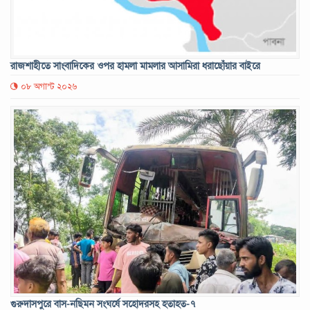
রাজশাহীতে সাংবাদিকের ওপর হামলা মামলার আসামিরা ধরাছোঁয়ার বাইরে
০৮ অগাস্ট ২০২৬
গুরুদাসপুরে বাস-নছিমন সংঘর্ষে সহোদরসহ হতাহত-৭