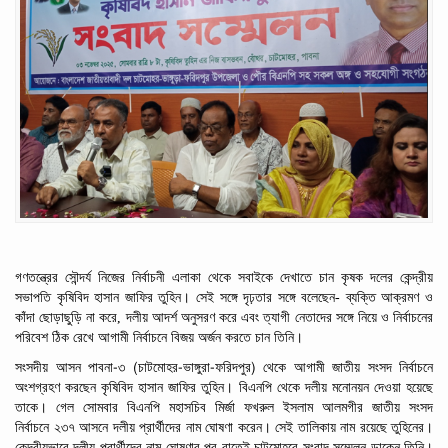
গণতন্ত্রের
সৌন্দর্য নিজের নির্বাচনী এলাকা থেকে সবাইকে
দেখাতে
চান কৃষক
দলের কেন্দ্রীয়
সভাপতি
কৃষিবিদ
হাসান
জাফির
তুহিন। সেই সঙ্গে দৃঢ়তার সঙ্গে বলেছেন- ব্যক্তি
আক্রমণ
ও
কাঁদা
ছোড়াছুড়ি
না
করে,
দলীয়
আদর্শ অনুসরণ করে এবং ত্যাগী
নেতাদের
সঙ্গে
নিয়ে ও
নির্বাচনের
পরিবেশ ঠিক
রেখে আগামী নির্বাচনে
বিজয়
অর্জন
করতে
চান তিনি।
-
(
-
-
)
সংসদীয় আসন পাবনা
৩
চাটমোহর
ভাঙ্গুরা
ফরিদপুর
থেকে আগামী জাতীয় সংসদ নির্বাচনে
অংশগ্রহণ করছেন কৃষিবিদ
হাসান
জাফির
তুহিন। বিএনপি থেকে দলীয় মনোনয়ন দেওয়া হয়েছে
তাকে। গেল সোমবার
বিএনপি
মহাসচিব
মির্জা
ফখরুল
ইসলাম
আলমগীর
জাতীয়
সংসদ
নির্বাচনে
২৩৭ আসনে দলীয়
প্রার্থীদের
নাম
ঘোষণা করেন। সেই তালিকায় নাম রয়েছে তুহিনের।
কেন্দ্রীয়ভাবে দলীয় প্রার্থীদের নাম ঘোষণার পর
রাতেই চাটমোহরে সংবাদ সম্মেলন ডাকেন তিনি।