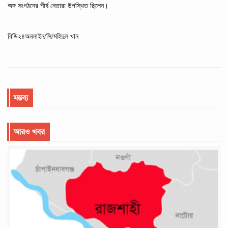
অঙ্গ
সংগঠনের
শীর্ষ
নেতারা উপস্থিত ছিলেন।
বিডি২৪অনলাইন/সি/মহিদুল খান
মন্তব্য
আরও খবর