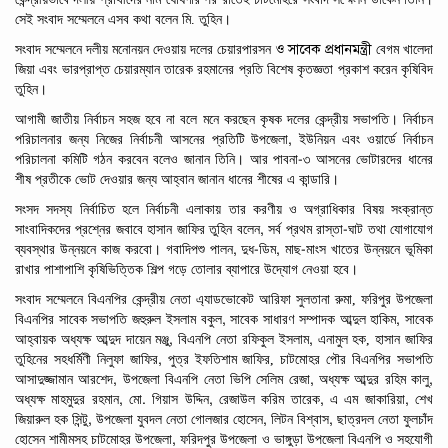
সেই সংবাদ সম্মেলনে এসব কথা বলেন মি. তুহিন।
ও সাবেক প্রধানমন্ত্রী
সংবাদ সম্মেলনে দলীয় মনোনয়ন দেওয়ায় দলের
চেয়ারপারসন
বেগম
খালেদা
জিয়া
এবং
ভারপ্রাপ্ত
চেয়ারম্যান
তারেক
রহমানের
প্রতি
বিশেষ
কৃতজ্ঞতা প্রকাশ করেন কৃষিবিদ
তুহিন।
আগামী জাতীয়
নির্বাচন
সহজ
হবে
না বলে মনে করছেন কৃষক
দলের কেন্দ্রীয়
সভাপতি। নির্বাচন
,
পরিচালনার জন্য নিজের নির্বাচনী আসনের প্রতিটি
উপজেলা
ইউনিয়ন
এবং
ওয়ার্ডে
নির্বাচন
-
পরিচালনা
কমিটি
গঠন
করবেন বলেও জানান তিনি। আর
পাবনা
৩
আসনের
ভোটারদের
ধানের
শীষ
প্রতীকে
ভোট
দেওয়ার
জন্য
আহ্বান
জানান ধানের শীষের এ কান্ডারি।
সংসদ সদস্য নির্বাচিত হলে নির্বাচনী এলাকায় তার করণীয় ও অগ্রাধিকার বিষয় সংক্রান্ত
,
-
সাংবাদিকদের প্রশ্নের জবাবে
হাসান
জাফির
তুহিন
বলেন
সর্ব
প্রথম
রাস্তা
ঘাট
তথা
যোগাযোগ
,
-
,
-
ব্যবস্থার
উন্নয়নে
কাজ
করবো।
গবাদিপশু
পালন
দুধ
ডিম
মাছ
মাংস
খাতের
উন্নয়নে
ভূমিকা
রাখার
পাশাপাশি
কৃষিভিত্তিক
শিল্প
গড়ে
তোলার
ব্যাপারে
উদ্যোগ নেওয়া হবে।
সংবাদ
সম্মেলনে
বিএনপির
কেন্দ্রীয়
নেতা
এ্যাডভোকেট
আরিফা
সুলতানা
রুমা, ফরিপুর
উপজেলা
,
,
বিএনপির
সাবেক
সভাপতি
জহুরুল
ইসলাম
বকুল
সাবেক
সাধারণ
সম্পাদক
আব্দুল
হাকিম
সাবেক
,
,
আহ্বায়ক
অধ্যক্ষ
আব্দুদ
দায়েন
মঞ্জু
বিএনপি
নেতা
রফিকুল
ইসলাম
এনামুল
হক,
হাসান
জাফির
,
তুহিনের
সহধর্মিণী
নিলুফা
জাফির
পুত্র
ইফতিশাম
জাফির,
চাটমোহর
পৌর
বিএনপির
সভাপতি
,
,
,
আসাদুজ্জামান
আরশেদ
উপজেলা
বিএনপি
নেতা
ভিপি
সেলিম
রেজা
অধ্যক্ষ
আব্দুর
রহিম
কালু
,
.
,
,
,
অধ্যক্ষ
মাহমুদুর
রহমান
মো
গিয়াস
উদ্দিন
রেজাউল
করিম
তারেক
এ
এম
জাকারিয়া
শেখ
,
,
,
জিয়ারুল
হক
সিন্টু
উপজেলা
যুবদল
নেতা
গোলজার
হোসেন
লিটন
বিশ্বাস
ছাত্রদল
নেতা
ফুলচাঁদ
,
হোসেন
শামীমসহ
চাটমোহর
উপজেলা
ফরিদপুর
উপজেলা
ও
ভাঙ্গুড়া
উপজেলা
বিএনপি
ও
সহযোগী