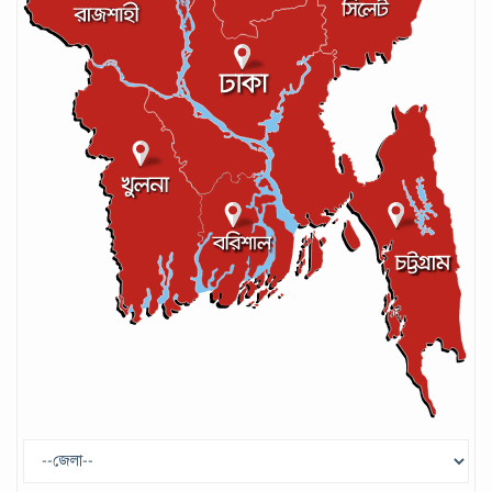
আইসিসির লেভেল-৩ কোচের স্বীকৃতি পেলেন
আশরাফুল
সেপ্টেম্বর ১৭, ২০২৪
গণপরিবহনে সেবার মান বাড়ানোর দাবি ইমনের
সেপ্টেম্বর ১৩, ২০২৪
ট্রাম্প প্রশাসন ছাড়ার ঘোষণা ধনকুবের ইলন
মাস্কের
মে ২৯, ২০২৫