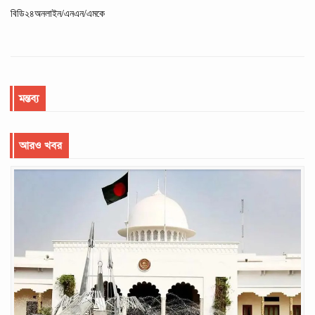
বিডি২৪অনলাইন/এনএন/এমকে
মন্তব্য
আরও খবর