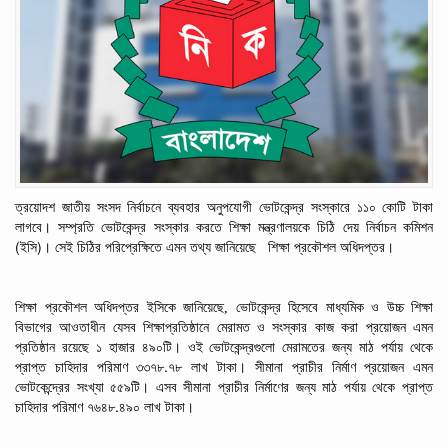
ত্রয়োদশ
জাতীয়
সংসদ
নির্বাচনে
ব্যবহার
অনুপযোগী
ভোটকেন্দ্র
সংস্কারে
১১০
কোটি
টাকা
লাগবে। সম্প্রতি
ভোটকেন্দ্র
সংস্কার
করতে
শিক্ষা
মন্ত্রণালয়কে
চিঠি
দেয় নির্বাচন
কমিশন
(
)
ইসি
। সেই চিঠির পরিপ্রেক্ষিতে
এমন
তথ্য
জানিয়েছে
শিক্ষা
প্রকৌশল
অধিদপ্তর।
শিক্ষা
প্রকৌশল
অধিদপ্তর ইসিকে জানিয়েছে,
ভোটকেন্দ্র
হিসেবে
মাধ্যমিক
ও
উচ্চ
শিক্ষা
বিভাগের
আওতাধীন
যেসব
শিক্ষাপ্রতিষ্ঠানে
মেরামত
ও
সংস্কার
কাজ
করা
প্রয়োজন
এমন
প্রতিষ্ঠান রয়েছে ১ হাজার ৪৯০টি। ওই
ভোটকেন্দ্রগুলো
মেরামতের
জন্য
মাঠ
পর্যায়
থেকে
.
প্রাপ্ত
চাহিদার
পরিমাণ
৩৩৭৮
৭৮
লাখ
টাকা।
সীমানা
প্রাচীর
নির্মাণ
প্রয়োজন
এমন
ভোটকেন্দ্রের
সংখ্যা
৫৫৯টি।
এসব
সীমানা
প্রাচীর
নির্মাণের
জন্য
মাঠ
পর্যায়
থেকে
প্রাপ্ত
.
চাহিদার
পরিমাণ
৭৬৪৮
৪৯০
লাখ
টাকা।