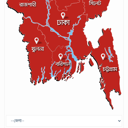
আইসিসির লেভেল-৩ কোচের স্বীকৃতি পেলেন
আশরাফুল
সেপ্টেম্বর ১৭, ২০২৪
গণপরিবহনে সেবার মান বাড়ানোর দাবি ইমনের
সেপ্টেম্বর ১৩, ২০২৪
ট্রাম্প প্রশাসন ছাড়ার ঘোষণা ধনকুবের ইলন
মাস্কের
মে ২৯, ২০২৫