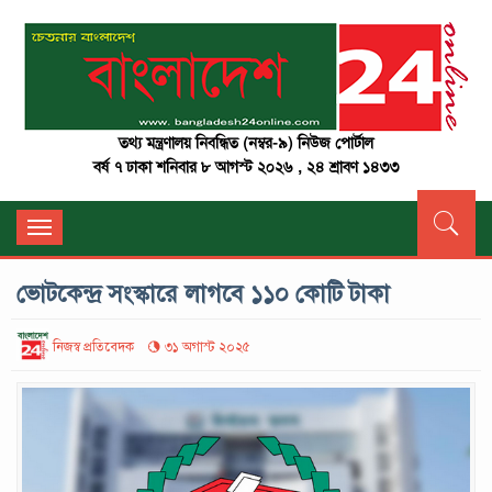
তথ্য মন্ত্রণালয় নিবন্ধিত (নম্বর-৯) নিউজ পোর্টাল
বর্ষ ৭ ঢাকা শনিবার ৮ আগস্ট ২০২৬ , ২৪ শ্রাবণ ১৪৩৩
Toggle
navigation
ভোটকেন্দ্র সংস্কারে লাগবে ১১০ কোটি টাকা
নিজস্ব প্রতিবেদক
৩১ অগাস্ট ২০২৫