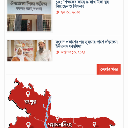
১৪১ শিক্ষকের কাছে ৯ লাখ টাকা ঘুষ
নিয়েছেন ৩ শিক্ষক!
জুন ৩০, ২০২৫
সংবাদ প্রকাশের পর সুমনের পাশে দাঁড়ালেন
ইউএনও ফাহমিদা
অক্টোবর ১৩, ২০২৫
জেলার খবর
সর্বোচ্চ রানের রেকর্ড গড়েছেন মুশফিক
সেপ্টেম্বর ২২, ২০২৪
লঙ্কান কোচকে ২০ বছরের জন্য নিষিদ্ধ ঘোষণা
সেপ্টেম্বর ২০, ২০২৪