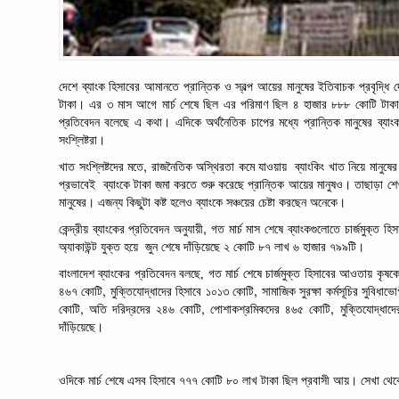
দেশে ব্যাংক
হিসাবের
আমানতে
প্রান্তিক
ও
স্বল্প
আয়ের
মানুষের ইতিবাচক
প্রবৃদ্ধি
দ
টাকা।
এর ৩ মাস আগে মার্চ
শেষে
ছিল এর পরিমাণ ছিল
৪
হাজার
৮৮৮
কোটি
টাক
প্রতিবেদন বলেছে এ কথা। এদিকে
অর্থনৈতিক
চাপের মধ্যে
প্রান্তিক
মানুষের
ব্যাং
সংশ্লিষ্টরা।
,
খাত সংশ্লিষ্টদের মতে
রাজনৈতিক
অস্থিরতা
কমে
যাওয়ায়
ব্যাংকিং
খাত
নিয়ে
মানুষের
প্রভাবেই
ব্যাংকে
টাকা
জমা করতে
শুরু
করেছে প্রান্তিক
আয়ের
মানুষও। তাছাড়া শে
মানুষের।
এজন্য কিছুটা
কষ্ট
হলেও ব্যাংকে
সঞ্চয়ের
চেষ্টা
করছেন অনেকে।
,
কেন্দ্রীয়
ব্যাংকের প্রতিবেদন অনুযায়ী
গত
মার্চ মাস
শেষে
ব্যাংকগুলোতে
চার্জমুক্ত
হিস
অ্যাকাউন্ট
যুক্ত
হয়ে
জুন
শেষে
দাঁড়িয়েছে
২
কোটি
৮৭
লাখ
৬
হাজার
৭৯৯টি।
বাংলাদেশ
ব্যাংকের
প্রতিবেদন বলছে, গত
মার্চ
শেষে চার্জমুক্ত
হিসাবের
আওতায়
কৃষক
,
,
৪৬৭
কোটি
মুক্তিযোদ্ধাদের
হিসাবে
১০১৩
কোটি
সামাজিক
সুরক্ষা
কর্মসূচির
সুবিধাভো
,
,
,
কোটি
অতি
দরিদ্রদের
২৪৬
কোটি
পোশাকশ্রমিকদের
৪৬৫
কোটি
মুক্তিযোদ্ধাদে
দাঁড়িয়েছে।
ওদিকে মার্চ
শেষে
এসব
হিসাবে
৭৭৭
কোটি
৮০
লাখ
টাকা ছিল প্রবাসী
আয়। সেখা থেক