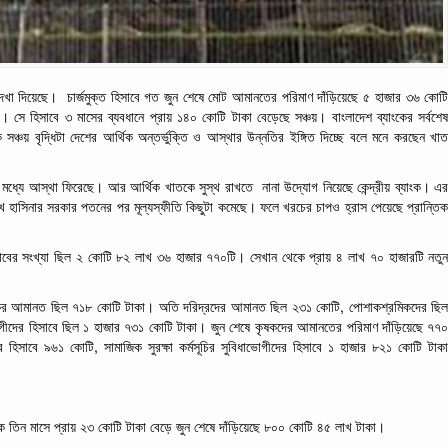
েখা
দিয়েছে।
চার্জমুক্ত
হিসাবে
গত
জুন
শেষে
মোট
আমানতের
পরিমাণ
দাঁড়িয়েছে
৫
হাজার
৩৬
কোট
া। সে হিসাবে ৩
মাসের
ব্যবধানে
প্রায়
১৪০
কোটি
টাকা বেড়েছে
সঞ্চয়।
বাংলাদেশ
ব্যাংকের
সর্বশে
ক
সঞ্চয়
বৃদ্ধিটা
দেশের
আর্থিক
অন্তর্ভুক্তি
ও
আস্থার
উন্নতির
ইঙ্গিত
দিচ্ছে বলে মনে করছেন খা
মধ্যে আস্থা
ফিরেছে। আর
আর্থিক
খাতকে
সুস্থ
রাখতে
নানা
উদ্যোগ
নিয়েছে কেন্দ্রীয় ব্যাংক।
এ
খ হাসিনার সরকার পতনের পর মূল্যস্ফীতি
কিছুটা
কমেছে।
ফলে
খরচের
চাপও
হ্রাস
পেয়েছে প্রান্তি
াবের
সংখ্যা
ছিল
২
কোটি
৮২
লাখ
৩৬
হাজার
৭৭০টি। সেখান থেকে প্রায়
৪
লাখ
৭০
হাজারটি নতু
,
ের
আমানত
ছিল
৭১৮
কোটি টাকা। অতি
দরিদ্রদের আমানত ছিল
২৩১
কোটি
পোশাকশ্রমিকদের
ছি
গীদের
হিসাবে ছিল
১
হাজার
৭৩১
কোটি
টাকা।
জুন
শেষে
কৃষকদের
আমানতের
পরিমাণ
দাঁড়িয়েছে
৭৭
,
র
হিসাবে
৯৬১
কোটি
সামাজিক
সুরক্ষা
কর্মসূচির
সুবিধাভোগীদের
হিসাবে
১
হাজার
৮২১
কোটি
টাক
ে তিন
মাসে
প্রায়
২৩
কোটি
টাকা বেড়ে
জুন
শেষে
দাঁড়িয়েছে
৮০০
কোটি
৪৫
লাখ
টাকা।