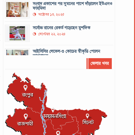
সংবাদ প্রকাশের পর সুমনের পাশে দাঁড়ালেন ইউএনও
ফাহমিদা
অক্টোবর ১৩, ২০২৫
সর্বোচ্চ রানের রেকর্ড গড়েছেন মুশফিক
ি
সেপ্টেম্বর ২২, ২০২৪
ষ
ত
আইসিসির লেভেল-৩ কোচের স্বীকৃতি পেলেন
আশরাফুল
র
সেপ্টেম্বর ১৭, ২০২৪
ক
জেলার খবর
লঙ্কান কোচকে ২০ বছরের জন্য নিষিদ্ধ ঘোষণা
ন
সেপ্টেম্বর ২০, ২০২৪
ল
০
গণপরিবহনে সেবার মান বাড়ানোর দাবি ইমনের
া
সেপ্টেম্বর ১৩, ২০২৪
ট্রাম্প প্রশাসন ছাড়ার ঘোষণা ধনকুবের ইলন মাস্কের
মে ২৯, ২০২৫