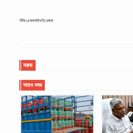
বিডি২৪অনলাইন/ই/এমকে
মন্তব্য
আরও খবর