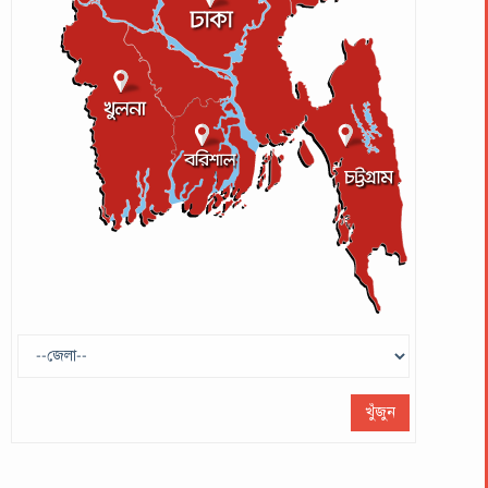
খুঁজুন