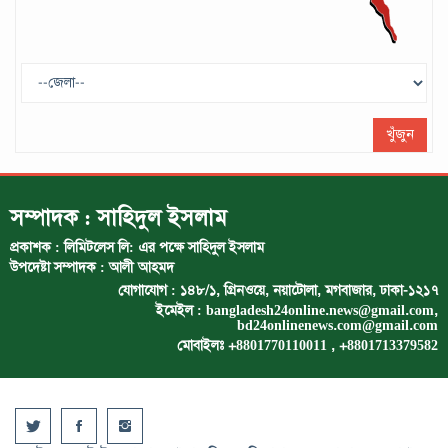
ট্রাম্প প্রশাসন ছাড়ার ঘোষণা ধনকুবের ইলন
মাস্কের
মে ২৯, ২০২৫
খুঁজুন
সম্পাদক : সাহিদুল ইসলাম
প্রকাশক : লিমিটলেস লি: এর পক্ষে সাহিদুল ইসলাম
উপদেষ্টা সম্পাদক : আলী আহমদ
যোগাযোগ : ১৪৮/১, গ্রিনওয়ে, নয়াটোলা, মগবাজার, ঢাকা-১২১৭
ইমেইল :
bangladesh24online.news@gmail.com
,
bd24onlinenews.com@gmail.com
মোবাইলঃ +8801770110011 , +8801713379582