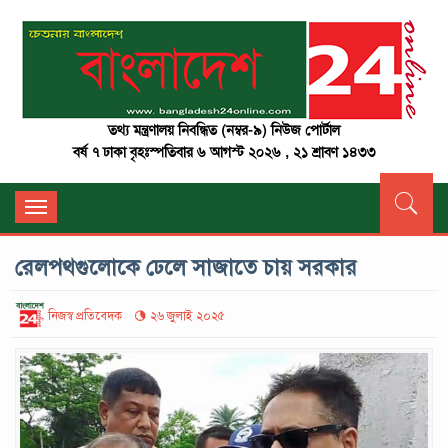
তথ্য মন্ত্রণালয় নিবন্ধিত (নম্বর-৯) নিউজ পোর্টাল
বর্ষ ৭ ঢাকা বৃহঃস্পতিবার ৬ আগস্ট ২০২৬ , ২১ শ্রাবণ ১৪৩৩
Toggle
navigation
রেলপথগুলোকে ঢেলে সাজাতে চায় সরকার
নিজস্ব প্রতিবেদক
২৬ জুলাই ২০২৫