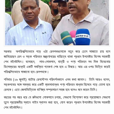
সরকার
অপরিকল্পিতভাবে
গড়ে
ওঠা
রেলপথগুলোকে
নতুন
করে
ঢেলে
সাজাতে
চায় বলে
জানিয়েছেন রেল
ও
সড়ক
পরিবহন
মন্ত্রণালয়ের
দায়িত্বে
থাকা
প্রধান
উপদেষ্টার
বিশেষ
সহকারী
-
,
শেখ
মইনউদ্দিন। বলেছেন,
লাভ
লোকসান
যাত্রী
ও
পণ্য
পরিবহন
সব
দিক
বিবেচনায়
ডিসেম্বরের
মধ্যেই
একটি
সমন্বিত
গবেষণা
শেষ
হবে এ বিষয়ে। আর এর
ওপর
ভিত্তি
করেই
পরিকল্পিতভাবে সাজানো
হবে রেলপথকে।
(
)
শনিবার
২৬
জুলাই
নাটোর
রেলস্টেশন
পরিদর্শনকালে
এসব
কথা
জানান।
তিনি আরও বলেন,
সড়কপথের
সঙ্গে
সমন্বয়
করে
একটি
ব্যবসাবান্ধব
পণ্য
পরিবহন
মাধ্যম
হিসেবে
গড়ে
তোলা
হবে
রেলকে।
এতে
জেলাভিত্তিক
বাণিজ্য
সম্প্রসারণ
সহজ
হবে বলেও মনে করেন তিনি।
,
বছরের
পর
বছর ধরে যে
রুটগুলো
লোকসানে
চলছে
সেগুলো
বিশ্লেষণ
করে
প্রয়োজনে
সেগুলো
তুলে
প্রয়োজনীয়
স্থানে
লাইন
স্থাপন
করা
হবে, যোগ করেন প্রধান
উপদেষ্টার
বিশেষ
সহকারী
শেখ
মইনউদ্দিন।