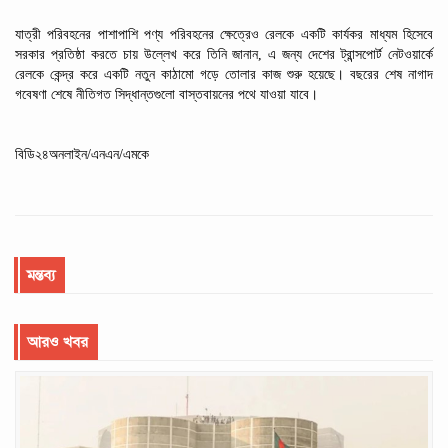
যাত্রী
পরিবহনের পাশাপাশি
পণ্য
পরিবহনের
ক্ষেত্রেও
রেলকে
একটি
কার্যকর
মাধ্যম
হিসেবে
সরকার
প্রতিষ্ঠা
করতে
চায় উল্লেখ করে তিনি জানান,
এ জন্য
দেশের
ট্রান্সপোর্ট
নেটওয়ার্কে
রেলকে
কেন্দ্র
করে
একটি
নতুন
কাঠামো
গড়ে
তোলার
কাজ
শুরু
হয়েছে।
বছরের
শেষ
নাগাদ
গবেষণা
শেষে
নীতিগত
সিদ্ধান্তগুলো
বাস্তবায়নের
পথে
যাওয়া
যাবে।
বিডি২৪অনলাইন/এনএন/এমকে
মন্তব্য
আরও খবর