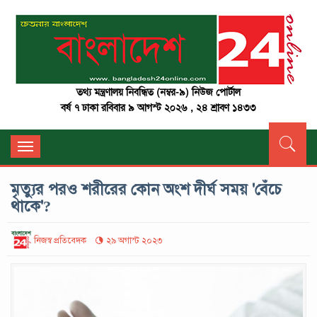
তথ্য মন্ত্রণালয় নিবন্ধিত (নম্বর-৯) নিউজ পোর্টাল
বর্ষ ৭ ঢাকা রবিবার ৯ আগস্ট ২০২৬ , ২৪ শ্রাবণ ১৪৩৩
Toggle
navigation
মৃত্যুর পরও শরীরের কোন অংশ দীর্ঘ সময় 'বেঁচে
থাকে'?
নিজস্ব প্রতিবেদক
২৯ অগাস্ট ২০২৩