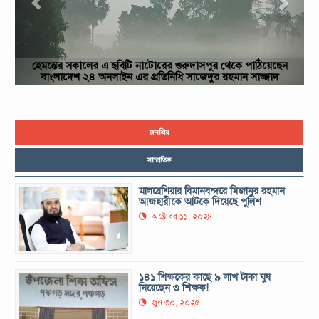
য়েছেন
ছবিটি নওগাঁ জেলার রাণীনগর উপজেলার পারইল গ্রাম থেকে তোলা- আব
জাদ
ইউসুফ, নওগাঁ
জনপ্রিয়
সাম্প্রতিক
মালয়েশিয়ার বিমানবন্দরে মিজানুর রহমান
আজহারীকে আটকে দিয়েছে পুলিশ
অক্টোবর ১১, ২০২৪
১৪১ শিক্ষকের কাছে ৯ লাখ টাকা ঘুষ
নিয়েছেন ৩ শিক্ষক!
জুন ৩০, ২০২৫