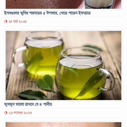
ইসবগুলের ভুসির শরবতের ৫ উপকার, খেতে পারেন ইফতারে
২৫ মার্চ ২০২৪
ফুসফুস ভালো রাখবে যে ৪ পানীয়
০৯ নভেম্বর ২০২৩