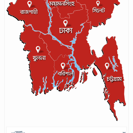
আশরাফুল
সেপ্টেম্বর ১৭, ২০২৪
লঙ্কান কোচকে ২০ বছরের জন্য নিষিদ্ধ ঘোষণা
সেপ্টেম্বর ২০, ২০২৪
গণপরিবহনে সেবার মান বাড়ানোর দাবি ইমনের
সেপ্টেম্বর ১৩, ২০২৪
ট্রাম্প প্রশাসন ছাড়ার ঘোষণা ধনকুবের ইলন
মাস্কের
মে ২৯, ২০২৫