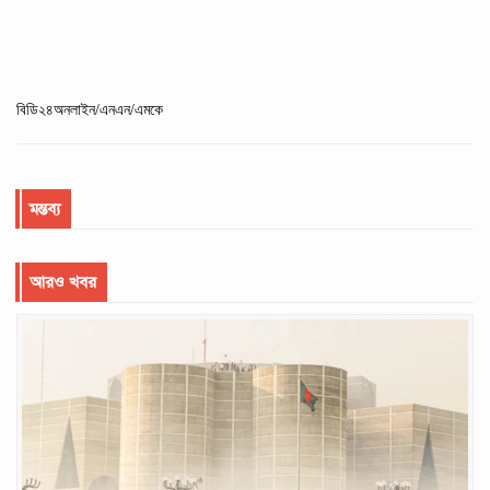
বিডি২৪অনলাইন/এনএন/এমকে
মন্তব্য
আরও খবর