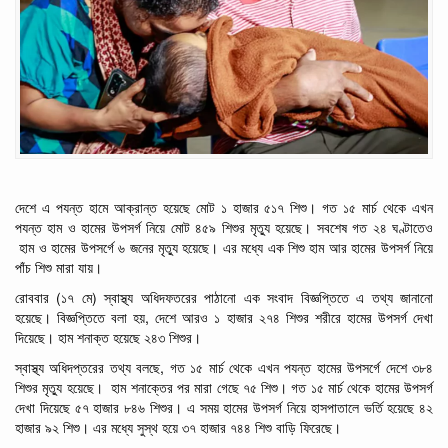
দেশে এ পযন্ত হামে
আক্রান্ত
হয়েছে মোট
১
হাজার
৫১৭
শিশু। গত
১৫
মার্চ
থেকে এখন
পযন্ত হাম
ও
হামের
উপসর্গ নিয়ে
মোট
৪৫৯
শিশুর
মৃত্যু
হয়েছে।
সবশেষ
গত
২৪
ঘণ্টাতেও
হাম
ও
হামের
উপসর্গে
৬
জনের
মৃত্যু
হয়েছে।
এর
মধ্যে
এক
শিশু
হাম
আর
হামের
উপসর্গ
নিয়ে
পাঁচ
শিশু
মারা
যায়।
(
)
রোববার
১৭
মে
স্বাস্থ্য
অধিদফতরের
পাঠানো
এক
সংবাদ
বিজ্ঞপ্তিতে
এ
তথ্য
জানানো
,
হয়েছে।
বিজ্ঞপ্তিতে
বলা
হয়
দেশে
আরও
১
হাজার
২৭৪
শিশুর
শরীরে
হামের
উপসর্গ
দেখা
দিয়েছে।
হাম
শনাক্ত
হয়েছে
২৪৩
শিশুর।
,
স্বাস্থ্য
অধিদপ্তরের
তথ্য
বলছে
গত
১৫
মার্চ
থেকে এখন পযন্ত
হামের
উপসর্গে
দেশে
৩৮৪
শিশুর
মৃত্যু হয়েছে।
হাম
শনাক্তের
পর
মারা
গেছে
৭৫
শিশু।
গত ১৫
মার্চ
থেকে
হামের
উপসর্গ
দেখা
দিয়েছে
৫৭
হাজার
৮৪৬
শিশুর।
এ
সময়
হামের
উপসর্গ
নিয়ে
হাসপাতালে
ভর্তি
হয়েছে
৪২
হাজার
৯২
শিশু।
এর
মধ্যে
সুস্থ
হয়ে
৩৭
হাজার
৭৪৪
শিশু
বাড়ি
ফিরেছে।