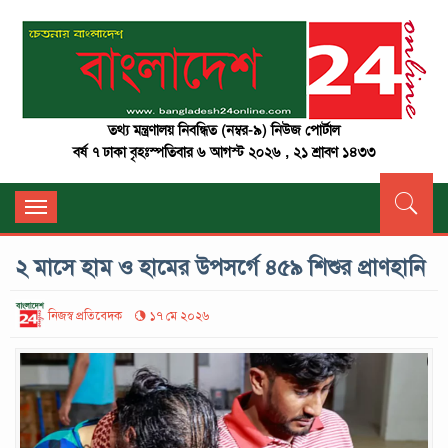
তথ্য মন্ত্রণালয় নিবন্ধিত (নম্বর-৯) নিউজ পোর্টাল
বর্ষ ৭ ঢাকা বৃহঃস্পতিবার ৬ আগস্ট ২০২৬ , ২১ শ্রাবণ ১৪৩৩
Toggle
navigation
২ মাসে হাম ও হামের উপসর্গে ৪৫৯ শিশুর প্রাণহানি
নিজস্ব প্রতিবেদক
১৭ মে ২০২৬