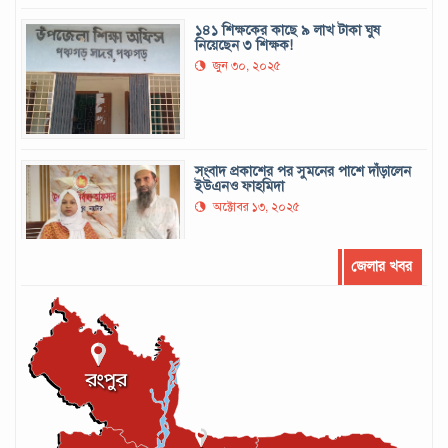
১৪১ শিক্ষকের কাছে ৯ লাখ টাকা ঘুষ
নিয়েছেন ৩ শিক্ষক!
জুন ৩০, ২০২৫
সংবাদ প্রকাশের পর সুমনের পাশে দাঁড়ালেন
ইউএনও ফাহমিদা
অক্টোবর ১৩, ২০২৫
জেলার খবর
সর্বোচ্চ রানের রেকর্ড গড়েছেন মুশফিক
সেপ্টেম্বর ২২, ২০২৪
আইসিসির লেভেল-৩ কোচের স্বীকৃতি পেলেন