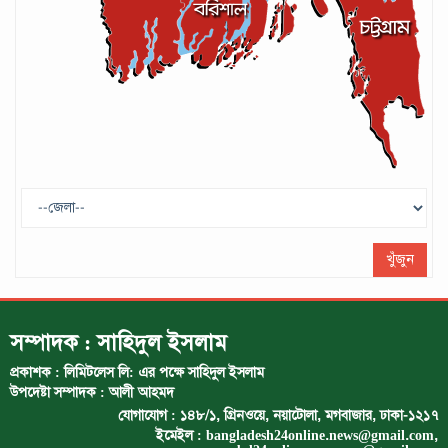
গণপরিবহনে সেবার মান বাড়ানোর দাবি ইমনের
সেপ্টেম্বর ১৩, ২০২৪
ট্রাম্প প্রশাসন ছাড়ার ঘোষণা ধনকুবের ইলন
মাস্কের
মে ২৯, ২০২৫
খুঁজুন
সম্পাদক : সাহিদুল ইসলাম
প্রকাশক : লিমিটলেস লি: এর পক্ষে সাহিদুল ইসলাম
উপদেষ্টা সম্পাদক : আলী আহমদ
যোগাযোগ : ১৪৮/১, গ্রিনওয়ে, নয়াটোলা, মগবাজার, ঢাকা-১২১৭
ইমেইল :
bangladesh24online.news@gmail.com
,