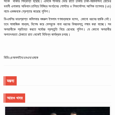
-
সতর্ক
থাকার সিদ্ধান্ত হয়েছে। এদিকে শনিবার
ভোর রাতে ঢাকায়
ঢাকা
ময়মনসিংহ
রোডের
(
)
বনানী
এলাকায়
অভিযান
চালিয়ে
নিষিদ্ধ
সংগঠনের
পোস্টার
ও
লিফলেটসহ
আশিক
তপেদার
২৪
নামে
একজনকে
গ্রেপ্তার
করেছে
পুলিশ।
,
ডিএমপির
ভারপ্রাপ্ত
কমিশনার
নজরুল
ইসলাম গণমাধ্যমকে
বলেন
কোনো
ধরনের
হুমকি
নেই।
,
তবে
সামাজিক
মাধ্যম
বিশেষ
করে
ফেসবুকে
নানা
ধরনের
বিষয়বস্তু
লক্ষ্য
করা
যাচ্ছে।
সব
অপরাধীকে
প্রতিহত
করতে
সর্বোচ্চ
প্রস্তুতি
নিয়ে
রেখেছে পুলিশ।
যে কোনো
অপরাধীর
অপতৎপরতা
ঠেকাতে
রাত
থেকেই
বিভিন্ন
কার্যক্রম
চলছে।
বিডি২৪অনলাইন/এনএন/এমকে
মন্তব্য
আরও খবর