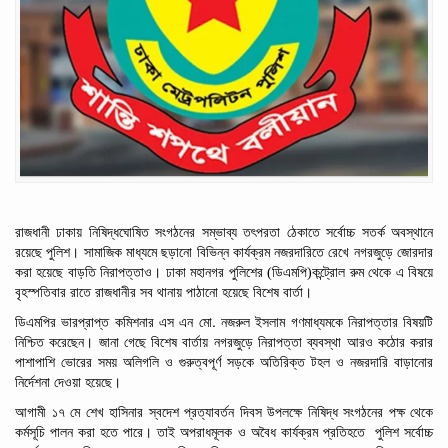
রাজধানী ঢাকায়
নিষিদ্ধঘোষিত
সংগঠনের
সম্ভাব্য
তৎপরতা
ঠেকাতে
সর্বোচ্চ
সতর্ক
অবস্থানে
রয়েছে পুলিশ। সামাজিক
মাধ্যমে
ছড়ানো
বিভিন্ন
কার্যক্রম
নজরদারিতে
রেখে
নগরজুড়ে
জোরদার
করা
হয়েছে বাড়তি
নিরাপত্তাও। ঢাকা মহানগর পুলিশের (ডিএমপি)কন্ট্রোল
রুম
থেকে এ বিষয়ে
বৃহস্পতিবার
রাতে
রাজধানীর
সব
থানায়
পাঠানো
হয়েছে বিশেষ
বার্তা।
.
ডিএমপির
ভারপ্রাপ্ত
কমিশনার
এস
এন
মো
নজরুল
ইসলাম
গণমাধ্যমকে
নিরাপত্তার
বিষয়টি
নিশ্চিত
করেছেন।
জানা গেছে বিশেষ বার্তায়
নগরজুড়ে
নিরাপত্তা
ব্যবস্থা
আরও
কঠোর
করার
পাশাপাশি
ভোরের
সময়
অলিগলি
ও
গুরুত্বপূর্ণ
সড়কে
অতিরিক্ত
টহল
ও
নজরদারি
বাড়ানোর
নির্দেশনা
দেওয়া
হয়েছে।
আগামী ১৭
মে
শেখ
হাসিনার
স্বদেশ
প্রত্যাবর্তন
দিবস
উপলক্ষে
নিষিদ্ধ
সংগঠনের
পক্ষ
থেকে
কর্মসূচি
পালন
করা
হতে
পারে।
তাই
অপরাধমূলক
ও
অবৈধ
কার্যক্রম
প্রতিহতে
পুলিশ সর্বোচ্চ