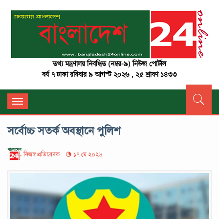
তথ্য মন্ত্রণালয় নিবন্ধিত (নম্বর-৯) নিউজ পোর্টাল
বর্ষ ৭ ঢাকা রবিবার ৯ আগস্ট ২০২৬ , ২৫ শ্রাবণ ১৪৩৩
Toggle
navigation
সর্বোচ্চ সতর্ক অবস্থানে পুলিশ
নিজস্ব প্রতিবেদক
১৭ মে ২০২৬