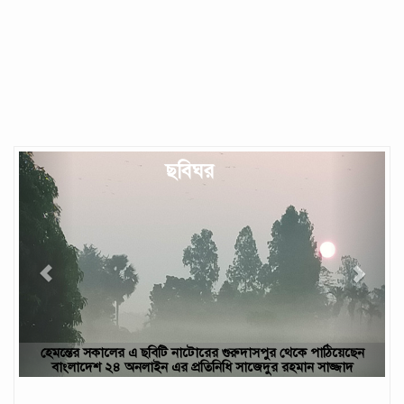
Previous
Next
ছবিঘর
েছেন
ছবিটি নওগাঁ জেলার রাণীনগর উপজেলার পারইল গ্রাম থেকে তোলা- আবু
াদ
ইউসুফ, নওগাঁ