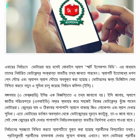
‘
-
এবারের নির্বাচনে
ভোটাররা
ঘরে
বসেই
মোবাইল
অ্যাপ
স্মার্ট
ইলেকশন
বিডি’
এর
মাধ্যমে
তাদের
নির্ধারিত
ভোটকেন্দ্র
সংক্রান্ত
যাবতীয়
তথ্য
জানতে
পারবেন। অ্যাপটি
ইতোমধ্যে
গুগল
প্লে
স্টোর
এবং
অ্যাপল
অ্যাপ
স্টোরে
অবমুক্ত
করা
হয়েছে।
ভোটারদের
জন্য
ডিজিটাল
সেবা
(
)
নিশ্চিত
করতে
নতুন এ
সুবিধা
চালু
করেছে
নির্বাচন
কমিশন
ইসি
।
(
)
,
মঙ্গলবার
৩
ফেব্রুয়ারি
ইসির
এক
বিজ্ঞপ্তিতে
এ
তথ্য
জানানো
হয়।
ইসি
জানায়
অ্যাপে
(
)
জাতীয়
পরিচয়পত্র
এনআইডি
নম্বর
ব্যবহার
করে
সহজেই
নিজের
ভোটকেন্দ্র
খুঁজে
পাবেন
ভোটাররা।
কেন্দ্রের
নাম
ও
ঠিকানার
পাশাপাশি
অ্যাপে
থাকছে
জিও
লোকেশন
এবং
ম্যাপ
দেখার
,
-
সুবিধা। এতে
ভোটারের
বর্তমান
অবস্থান
থেকে
ভোটকেন্দ্রের
দূরত্ব
কতটুকু
তা
ও
জানা
যাবে।
সেই সেঙ্গ
কেন্দ্রের
ছবি
দেখার
পাশাপাশি
নির্বাচনসংক্রান্ত
যাবতীয়
নির্দেশনা
এখানে
পাওয়া
যাবে।
নির্বাচনের
স্বচ্ছতা
নিশ্চিত
করতে
অ্যাপটিতে
যুক্ত
করা
হয়েছে
প্রার্থীদের
বিস্তারিত
তথ্য।
প্রতিদ্বন্দ্বী
প্রার্থীদের
হলফনামা
দেখার
সুযোগ
থাকছে
এখানে।
ফলে
ভোটাররা
প্রার্থীর