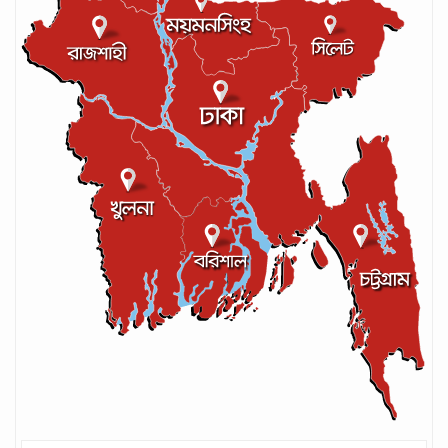
লঙ্কান কোচকে ২০ বছরের জন্য নিষিদ্ধ ঘোষণা
সেপ্টেম্বর ২০, ২০২৪
আইসিসির লেভেল-৩ কোচের স্বীকৃতি পেলেন
আশরাফুল
সেপ্টেম্বর ১৭, ২০২৪
গণপরিবহনে সেবার মান বাড়ানোর দাবি ইমনের
সেপ্টেম্বর ১৩, ২০২৪
ট্রাম্প প্রশাসন ছাড়ার ঘোষণা ধনকুবের ইলন
মাস্কের