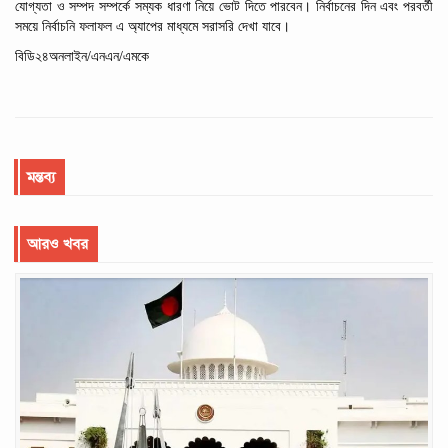
যোগ্যতা
ও
সম্পদ
সম্পর্কে
সম্যক
ধারণা
নিয়ে
ভোট
দিতে
পারবেন।
নির্বাচনের
দিন
এবং
পরবর্তী
সময়ে
নির্বাচনি
ফলাফল
এ
অ্যাপের
মাধ্যমে
সরাসরি
দেখা
যাবে।
বিডি২৪অনলাইন/এনএন/এমকে
মন্তব্য
আরও খবর