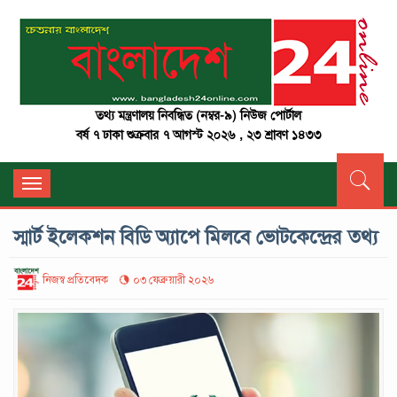
তথ্য মন্ত্রণালয় নিবন্ধিত (নম্বর-৯) নিউজ পোর্টাল
বর্ষ ৭ ঢাকা শুক্রবার ৭ আগস্ট ২০২৬ , ২৩ শ্রাবণ ১৪৩৩
Toggle
navigation
স্মার্ট ইলেকশন বিডি অ্যাপে মিলবে ভোটকেন্দ্রের তথ্য
নিজস্ব প্রতিবেদক
০৩ ফেব্রুয়ারী ২০২৬