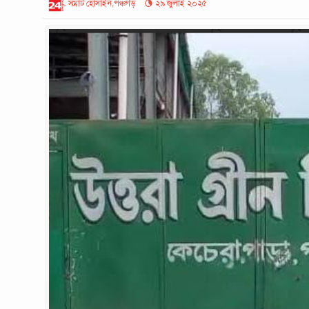
সম্রাট হোসাইন,পঞ্চগড়
২৯ জুলাই ২০২৫