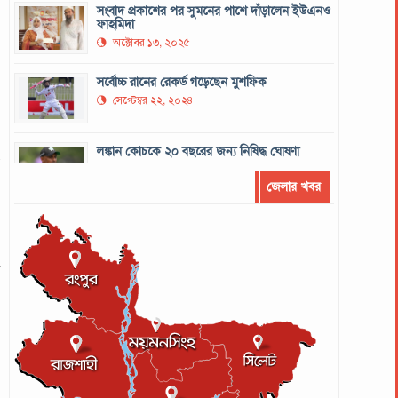
সংবাদ প্রকাশের পর সুমনের পাশে দাঁড়ালেন ইউএনও
ফাহমিদা
অক্টোবর ১৩, ২০২৫
সর্বোচ্চ রানের রেকর্ড গড়েছেন মুশফিক
সেপ্টেম্বর ২২, ২০২৪
লঙ্কান কোচকে ২০ বছরের জন্য নিষিদ্ধ ঘোষণা
ে
সেপ্টেম্বর ২০, ২০২৪
ক
জেলার খবর
আইসিসির লেভেল-৩ কোচের স্বীকৃতি পেলেন
আশরাফুল
ি
সেপ্টেম্বর ১৭, ২০২৪
ে
গণপরিবহনে সেবার মান বাড়ানোর দাবি ইমনের
র
সেপ্টেম্বর ১৩, ২০২৪
খ
ট্রাম্প প্রশাসন ছাড়ার ঘোষণা ধনকুবের ইলন মাস্কের
এ
মে ২৯, ২০২৫