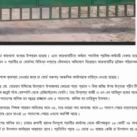
-
চা
কারখানা
বন্ধের
উপক্রম হয়েছে। এতে কারখানাটিতে কর্মরত
শতাধিক
শ্রমিক
কর্মচারী
বেকার
হয়
সন
ও
স্থানীয়
চা
বোর্ডসহ
বিভিন্ন
দপ্তরে যৌথভাবে অভিযোগ দিয়েছেন
কারখানাটির
দুইজন
পরিচাল
েক্ষে
ব্যবস্থা
নেওয়ার
জন্য
চা
বোর্ড
পঞ্চগড়
আঞ্চলিক
কার্যালয়কে
দায়িত্ব
দেওয়া
হয়েছে।
র
মো.
বোরহান
উদ্দিনের
উদ্যোগে
উপজেলার
কেচেরা
পাড়া
গ্রামে
৭
বিঘা
জমির
উপর
উত্তরা
গ্রীন
ট
ে
জয়েন্ট
স্টক
কোম্পানি
থেকে
রেজিস্ট্রেশন নেননি।
তার
বিশ্বস্ত
কাজী
এ
এন
এম
আমিনুল
হকের
নাম
শতাংশের
মালিক
হন
আব্দুর
রাজ্জাক
এবং
৫
শতাংশের
মালিক
হন
তারিকুল
ইসলাম।
,
দ্যালয়ের
শিক্ষক
শায়মান
সাদিকের
নামে
৩৫
তার
ভায়রা
শাহ
আলমের
নামে
১০
শতাংশ
শেয়ার
হস্তান্ত
তার
রেখে
যাওয়া
১৫
শতাংশের
শেয়ার
এখনো
অবশিষ্ট
আছে।
শের
মালিক
হন। ঢাকার
রুপালী
ব্যাংক
দিলখুশা
স্থানীয়
কার্যালয়
থেকে
মর্টগেজকৃত
২৬
কোটি
৭৪
লা
ি
চা
উৎপাদন
কার্যক্রম
অব্যাহত
রাখে। প্রতিদিন
প্রায়
২০
থেকে
৩০
হাজার
কেজি
চা
উৎপাদন
হয় 