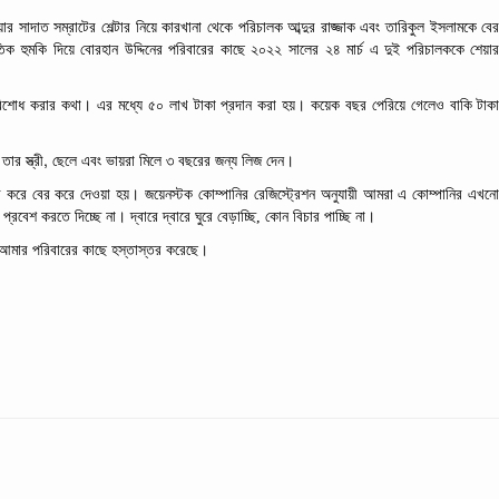
ার
সাদাত
সম্রাটের
শেল্টার
নিয়ে
কারখানা
থেকে
পরিচালক
আব্দুর
রাজ্জাক
এবং
তারিকুল
ইসলামকে
বে
তিক
হুমকি
দিয়ে
বোরহান
উদ্দিনের
পরিবারের
কাছে
২০২২
সালের
২৪
মার্চ
এ
দুই
পরিচালককে
শেয়া
িশোধ
করার
কথা। এর
মধ্যে
৫০
লাখ
টাকা
প্রদান
করা
হয়। কয়েক
বছর
পেরিয়ে
গেলেও
বাকি
টাক
,
,
তার
স্ত্রী
ছেলে
এবং
ভায়রা
মিলে
৩
বছরের
জন্য
লিজ
দেন।
র
করে
বের
করে
দেওয়া
হয়।
জয়েনস্টক
কোম্পানির
রেজিস্ট্রেশন
অনুযায়ী
আমরা
এ
কোম্পানির
এখন
প্রবেশ
করতে
দিচ্ছে না।
দ্বারে
দ্বারে
ঘুরে
বেড়াচ্ছি,
কোন
বিচার
পাচ্ছি না।
আমার
পরিবারের
কাছে
হস্তাস্তর
করেছে।