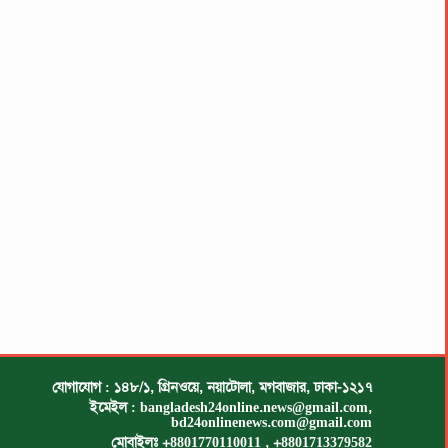
যোগাযোগ : ১৪৮/১, গ্রিনওয়ে, নয়াটোলা, মগবাজার, ঢাকা-১২১৭
ইমেইল :
bangladesh24online.news@gmail.com
,
bd24onlinenews.com@gmail.com
মোবাইলঃ +8801770110011 , +8801713379582