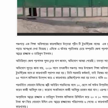
পঞ্চগড়ে এক শিক্ষা অফিসারের কারসাজিতে উত্তরা
গ্রীন
টি
ইন্ডস্ট্রিজ
নামের
এক
পড়ার আশঙ্কা দেখা দিয়েছে। এদিকে এ ঘটনার প্রতিকার চেয়ে সম্প্রতি
জেলা
প্রশা
আব্দুর
রাজ্জাক
ও
তারিকুল
ইসলাম।
,
অতিরিক্ত
জেলা
প্রশাসক
সুমন
চন্দ্র
দাশ
জানান
অভিযোগ
আমরা
পেয়েছি।
তদন্ত
সাপ
,
অভিযোগ
সূত্রে
জানা
যায়
২০১৮
সালে
তৎকালীন
পঞ্চগড়
সদর
উপজেলা
শিক্ষা
অফিসা
ইন্ডস্ট্রিজ
নামে
চা
কারখানাটি
স্থাপন
করা
হয়।
তিনি
সরকারি
কর্মকর্তা, তাই
নিজের
নাম
৬৫
শতাংশ
মালিকানা
উল্লেখ
করে
এ
কারখানার
রেজিস্ট্রেশন
করা
হয় তখন।
বাকি ৩০
,
পরবর্তিতে
বোরহান
উদ্দিনের
স্ত্রী
আইরিন
পারভিনের
নামে
১০
ছেলে
নর্থ
সাউথ
বিশ্ববি
করেন কাজী
আমিনুল
হক।
করোনা
সংকটকালে
কাজী
আমিনুর
রহমান
মারা যান। এরপর
অন্যদিকে
আব্দুর
রাজ্জাক
ও
তারিকুল
ইসলাম
মালিকানা
রিসিডিল
করে
২০
ও
১০
শতাং
টাকা
ঋণ
নিয়ে
বোরহান
উদ্দিন
এবং
আব্দুর
রাজ্জাকের
পরিচালনায়
৬
লেনের
এ
কারখানাট
কারখানায়।