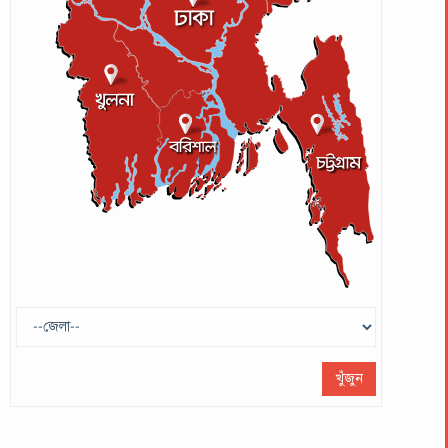
র
র
া
ো
খুঁজুন