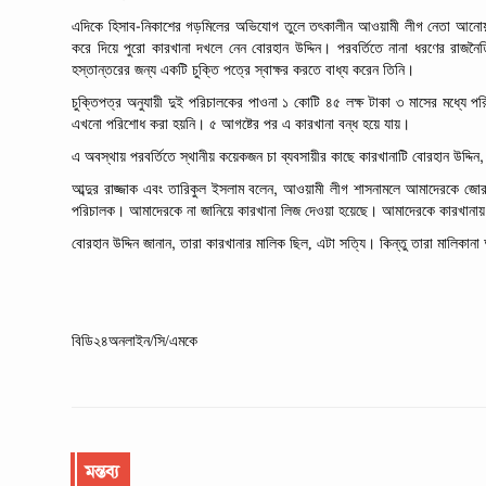
-
এদিকে হিসাব
নিকাশের
গড়মিলের
অভিযোগ
তুলে
তৎকালীন
আওয়ামী লীগ
নেতা
আনোয়
করে
দিয়ে
পুরো
কারখানা
দখলে
নেন
বোরহান
উদ্দিন। পরবর্তিতে
নানা
ধরণের
রাজনৈ
হস্তান্তরের
জন্য
একটি
চুক্তি
পত্রে
স্বাক্ষর
করতে
বাধ্য
করেন তিনি।
চুক্তিপত্র
অনুযায়ী
দুই
পরিচালকের
পাওনা
১
কোটি
৪৫
লক্ষ
টাকা
৩
মাসের
মধ্যে
পর
এখনো
পরিশোধ
করা হয়নি।
৫
আগষ্টের
পর
এ
কারখানা
বন্ধ
হয়ে
যায়।
এ অবস্থায় পরবর্তিতে
স্থানীয়
কয়েকজন
চা
ব্যবসায়ীর
কাছে কারখানাটি
বোরহান
উদ্দিন
,
আব্দুর
রাজ্জাক
এবং
তারিকুল
ইসলাম
বলেন
আওয়ামী লীগ
শাসনামলে
আমাদেরকে
জো
পরিচালক।
আমাদেরকে
না
জানিয়ে
কারখানা
লিজ
দেওয়া
হয়েছে। আমাদেরকে
কারখানায়
,
বোরহান
উদ্দিন
জানান
তারা
কারখানার
মালিক ছিল,
এটা
সত্যি।
কিন্তু
তারা
মালিকানা
বিডি২৪অনলাইন/সি/এমকে
মন্তব্য