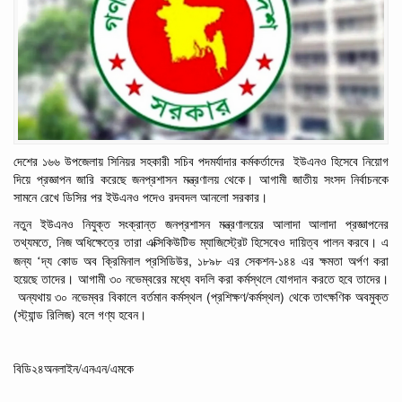
দেশের ১৬৬
উপজেলায়
সিনিয়র
সহকারী
সচিব
পদমর্যাদার
কর্মকর্তাদের
ইউএনও হিসেবে
নিয়োগ
দিয়ে
প্রজ্ঞাপন
জারি করেছে জনপ্রশাসন
মন্ত্রণালয়
থেকে। আগামী জাতীয়
সংসদ
নির্বাচনকে
সামনে
রেখে
ডিসির
পর
ইউএনও
পদেও
রদবদল
আনলো
সরকার।
নতুন
ইউএনও
নিযুক্ত সংক্রান্ত
জনপ্রশাসন
মন্ত্রণালয়ের আলাদা আলাদা
প্রজ্ঞাপনের
তথ্যমতে, নিজ
অধিক্ষেত্রে তারা
এক্সিকিউটিভ
ম্যাজিস্ট্রেট
হিসেবেও
দায়িত্ব
পালন করবে। এ
‘
,
-
জন্য
দ্য
কোড
অব
ক্রিমিনাল
প্রসিডিউর
১৮৯৮
এর
সেকশন
১৪৪
এর
ক্ষমতা
অর্পণ
করা
হয়েছে তাদের। আগামী
৩০
নভেম্বরের
মধ্যে
বদলি
করা
কর্মস্থলে
যোগদান
করতে হবে
তাদের।
(
/
)
অন্যথায়
৩০
নভেম্বর
বিকালে
বর্তমান
কর্মস্থল
প্রশিক্ষণ
কর্মস্থল
থেকে
তাৎক্ষণিক
অবমুক্ত
(
)
স্ট্যান্ড
রিলিজ
বলে
গণ্য
হবেন।
বিডি২৪অনলাইন/এনএন/এমকে