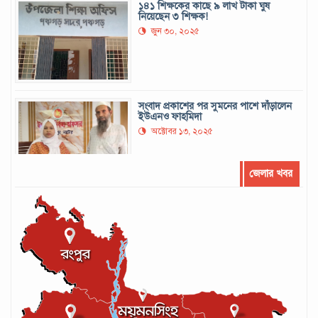
১৪১ শিক্ষকের কাছে ৯ লাখ টাকা ঘুষ
নিয়েছেন ৩ শিক্ষক!
জুন ৩০, ২০২৫
সংবাদ প্রকাশের পর সুমনের পাশে দাঁড়ালেন
ইউএনও ফাহমিদা
অক্টোবর ১৩, ২০২৫
জেলার খবর
সর্বোচ্চ রানের রেকর্ড গড়েছেন মুশফিক
সেপ্টেম্বর ২২, ২০২৪
লঙ্কান কোচকে ২০ বছরের জন্য নিষিদ্ধ ঘোষণা
সেপ্টেম্বর ২০, ২০২৪