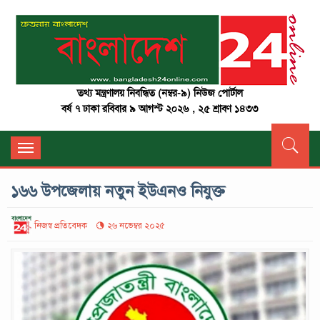
তথ্য মন্ত্রণালয় নিবন্ধিত (নম্বর-৯) নিউজ পোর্টাল
বর্ষ ৭ ঢাকা রবিবার ৯ আগস্ট ২০২৬ , ২৫ শ্রাবণ ১৪৩৩
Toggle
navigation
১৬৬ উপজেলায় নতুন ইউএনও নিযুক্ত
নিজস্ব প্রতিবেদক
২৬ নভেম্বর ২০২৫