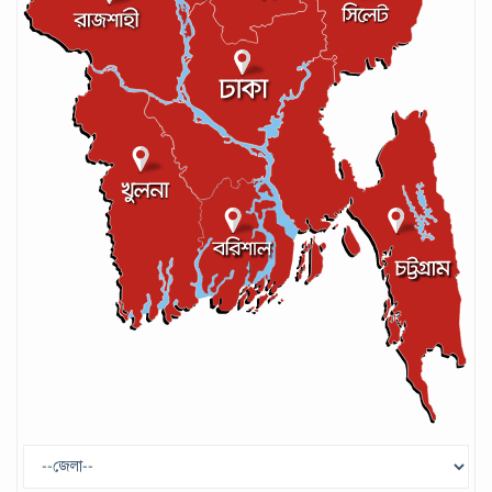
আইসিসির লেভেল-৩ কোচের স্বীকৃতি পেলেন
আশরাফুল
সেপ্টেম্বর ১৭, ২০২৪
গণপরিবহনে সেবার মান বাড়ানোর দাবি ইমনের
সেপ্টেম্বর ১৩, ২০২৪
ট্রাম্প প্রশাসন ছাড়ার ঘোষণা ধনকুবের ইলন
মাস্কের
মে ২৯, ২০২৫