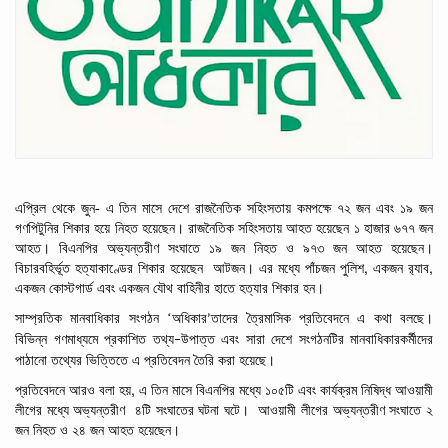
এপ্রিল
থেকে জুন- এ তিন মাসে
দেশে
রাজনৈতিক
সহিংসতায়
কমপক্ষে
৭২
জন এবং
১৯
জন
গণপিটুনির
শিকার
হয়ে
নিহত
হয়েছেন। রাজনৈতিক সহিংসতায় আহত হয়েছেন
১
হাজার
৬৭৭
জন
আহত।
বিএনপির
অভ্যন্তরীণ
সংঘাতে
১৯
জন
নিহত
ও
৯৭৩
জন
আহত
হয়েছেন।
,
,
বিচারবহির্ভূত
হত্যাকাণ্ডের
শিকার
হয়েছেন
আটজন।
এর
মধ্যে
পাঁচজন
পুলিশ
একজন র‌্যাব
একজন
কোস্টগার্ড
এবং
একজন
যৌথ
বাহিনীর
হাতে
হত্যার
শিকার
হন।
‘
সাম্প্রতিক মানবাধিকার
সংগঠন
অধিকার
তাদের
ত্রৈমাসিক
প্রতিবেদনে এ কথা বলছে।
’
বিভিন্ন
গণমাধ্যমে
প্রকাশিত
তথ্য
উপাত্ত এবং সারা
দেশে সংগঠনটির
মানবাধিকারকর্মীদের
–
পাঠানো
তথ্যের ভিত্তিতে
এ
প্রতিবেদন
তৈরি
করা
হয়েছে।
,
প্রতিবেদনে আরও
বলা
হয়
এ
তিন
মাসে
বিএনপির মধ্যে
১০৫টি এবং কার্যক্রম
নিষিদ্ধ
আওয়ামী
লীগের মধ্যে
অভ্যন্তরীণ
৪টি
সংঘাতের
ঘটনা
ঘটে।
আওয়ামী
লীগের
অভ্যন্তরীণ
সংঘাতে
২
জন
নিহত
ও
২৪
জন
আহত
হয়েছেন।