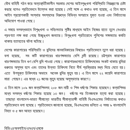
যৌথ
বাহিনী
গঠন
করে
অন্তর্র্বতীকালীন
সরকার
দেশের
আইনশৃঙ্খলা
পরিস্থিতি
নিয়ন্ত্রণের
চেষ্টা
করছে বলেও প্রতিবেদনে উল্লেখ করা হয়েছে। সেই সঙ্গে এ কথাও বলা হয়েছে, এ তিন মাসে
আইন
প্রয়োগকারী
সংস্থার
সদস্যদের
বিরুদ্ধে
বিভিন্ন
অপরাধে
যুক্ত
হওয়া
এবং
নির্যাতনের
অভিযোগ
পাওয়া
গেছে।
এ সময়ে দলবদ্ধভাবে
বিশৃঙ্খলা
ও
সহিংসতার
সৃষ্টির মাধ্যমে
আইন
নিজের
হাতে
তুলে
নেওয়ার
প্রবণতা
লক্ষ
করা
গেছে উচ্ছৃঙ্খল
জনতার।
বিশৃঙ্খলা
প্রতিরোধে
পুলিশের
সক্ষমতার
কমতি
থাকায়
হতাহতের
ঘটনা
ঘটেছে।
দেশের কারাগারের
পরিস্থিতি
ও
বন্দিদের
মানবাধিকারের
বিষয়েও
প্রতিবেদনে তুলে ধরা হয়েছে।
,
বলা
হয়েছে
সব
কটি
কারাগারের
ধারণক্ষমতার
বেশি
বন্দী
রয়েছে।
চট্টগ্রাম
কারাগারে
ধারণক্ষমতার
তিন
গুণ
বেশি
বন্দি
পাওয়া গেছে।
কারাগারগুলোতে
চিকিৎসকের
সংকট থাকায়
বন্দিরা
গুরুতর
অসুস্থ
হলে
এবং
তাদের
উন্নত
চিকিৎসা
নিতে
দীর্ঘ
প্রক্রিয়ার
মধ্য
দিয়ে
যেতে
হয়।
এতে
উপযুক্ত
চিকিৎসার
অভাবে
অনেক বন্দির
মৃত্যু
হয়।
এ
তিন
মাসে
২২
কয়েদি
কারাগারে
মারা
গেছেন। এর
মধ্যে
২১
জনের মৃত্যু হয়েছে
অসুস্থতার
কারণে।
এ তিন
মাসে ১০৯
জন
কন্যাশিশুসহ
২০৮
জন
নারী
ও
শিশু
ধর্ষণের
শিকার
হয়েছেন।
কন্যাশিশুর
মধ্যে
দলবদ্ধ
ধর্ষণের
শিকার হয়েছে ১৩
জন।
ধর্ষণের
পর তিনজনকে
হত্যা
করা
হয়েছে।
-
তাছাড়া বাংলাদেশ
ভারত
সীমান্তে
ভারতীয়
সীমান্তরক্ষী
বাহিনী
বিএসএফের
নির্যাতনের কথাও
,
প্রতিবেদনে
বলা
হযেছে। প্রতিবেদনে জানানো হয়েছে
বিএসএফের
গুলিতে এ সময়
৯
বাংলাদেশি
নিহত
ও
৫
জন
আহত
হয়েছেন।
বিডি২৪অনলাইন/এনএন/এমকে