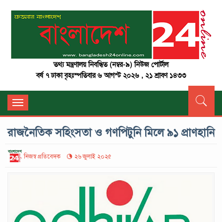
তথ্য মন্ত্রণালয় নিবন্ধিত (নম্বর-৯) নিউজ পোর্টাল
বর্ষ ৭ ঢাকা বৃহঃস্পতিবার ৬ আগস্ট ২০২৬ , ২১ শ্রাবণ ১৪৩৩
Toggle
navigation
রাজনৈতিক সহিংসতা ও গণপিটুনি মিলে ৯১ প্রাণহানি
নিজস্ব প্রতিবেদক
২৬ জুলাই ২০২৫