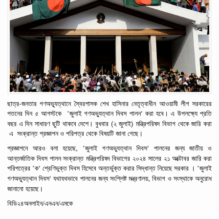
-
ছাত্র
জনতার
গণঅভ্যুত্থানে
স্বৈরশাসক শেখ হাসিনার নেতৃত্বাধীন
আওয়ামী
লীগ
সরকারের
‘
পতনের
দিন
৫
আগস্টকে
জুলাই
গণঅভ্যুত্থান
দিবস
পালন
করা
হবে।
এ উপলক্ষ্যে প্রতি
’
(
)
বছর এ দিন
সাধারণ
ছুটি থাকবে দেশে।
বুধবার
২
জুলাই
মন্ত্রিপরিষদ
বিভাগ থেকে জারি করা
এ
সংক্রান্ত প্রজ্ঞাপন ও পরিপত্র থেকে বিষয়টি জানা গেছে।
, ‘
প্রজ্ঞাপনে আরও
বলা
হয়েছে
জুলাই
গণঅভ্যুত্থান
দিবস
পালনের
জন্য
জাতীয়
ও
’
আন্তর্জাতিক
দিবস
পালন সংক্রান্ত
মন্ত্রিপরিষদ
বিভাগের
২০২৪
সালের
২১
অক্টোবর
জারি
করা
‘
‘
পরিপত্রের
ক
শ্রেণিভুক্ত
দিবস
হিসেবে
অন্তর্ভুক্ত
করার
সিদ্ধান্ত
নিয়েছে সরকার ।
জুলাই
’
,
গণঅভ্যুত্থান
দিবস
যথাযথভাবে
পালনের
জন্য
সংশ্লিষ্ট
মন্ত্রণালয়
বিভাগ
ও
সংস্থাকে
অনুরোধ
’
জানানো
হয়েছে।
বিডি২৪অনলাইন/এনএন/এমকে