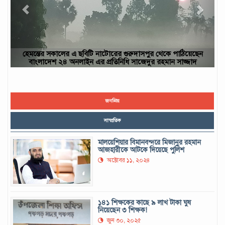
েকে পাঠিয়েছেন
ছবিটি নওগাঁ জেলার রাণীনগর উপজেলার পারইল গ্রাম থেকে ত
মান সাজ্জাদ
ইউসুফ, নওগাঁ
জনপ্রিয়
সাম্প্রতিক
মালয়েশিয়ার বিমানবন্দরে মিজানুর রহমান
আজহারীকে আটকে দিয়েছে পুলিশ
অক্টোবর ১১, ২০২৪
১৪১ শিক্ষকের কাছে ৯ লাখ টাকা ঘুষ
নিয়েছেন ৩ শিক্ষক!
জুন ৩০, ২০২৫