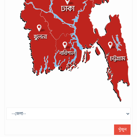
আইসিসির লেভেল-৩ কোচের স্বীকৃতি পেলেন
আশরাফুল
সেপ্টেম্বর ১৭, ২০২৪
গণপরিবহনে সেবার মান বাড়ানোর দাবি ইমনের
সেপ্টেম্বর ১৩, ২০২৪
ট্রাম্প প্রশাসন ছাড়ার ঘোষণা ধনকুবের ইলন
মাস্কের
মে ২৯, ২০২৫
খুঁজুন