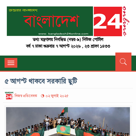
তথ্য মন্ত্রণালয় নিবন্ধিত (নম্বর-৯) নিউজ পোর্টাল
বর্ষ ৭ ঢাকা শুক্রবার ৭ আগস্ট ২০২৬ , ২৩ শ্রাবণ ১৪৩৩
Toggle
navigation
৫ আগস্ট থাকবে সরকারি ছুটি
নিজস্ব প্রতিবেদক
০২ জুলাই ২০২৫