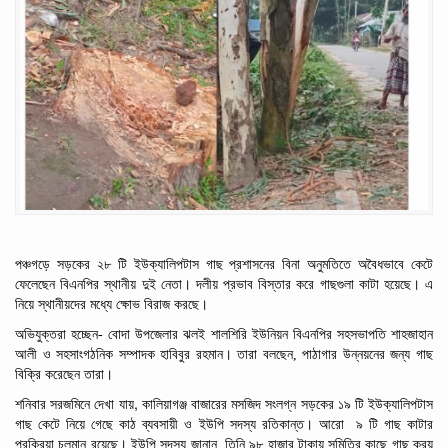
পঞ্চগড়ে সড়কের
২৮
টি
ইউক্যালিপটাস
গাছ
প্রশাসনের
বিনা
অনুমতিতে
অবৈধভাবে
কেটে
ফেলেছেন
বিএনপির স্থানীয় দুই নেতা। দলীয়
প্রভাব
বিস্তার
করে
গাছগুলা
কাটা হয়েছে। এ
নিয়ে স্থানীয়দের মধ্যে ক্ষোভ বিরাজ করছে।
অভিযুক্তরা হচ্ছেন- বোদা
উপজেলার
ঝলই
শালশিরি
ইউনিয়ন
বিএনপির
সহসভাপতি
শাহজাহান
আলী
ও
সহসাংগঠনিক
সম্পাদক
হাবিবুর
রহমান। তারা বলছেন,
পাঠাগার
উন্নয়নের
জন্য
গাছ
বিক্রি
করেছেন তারা।
,
শনিবার
সরজমিনে
দেখা
যায়
কালিয়াগঞ্জ
বাজারের
মসজিদ
সংলগ্ন
সড়কের
১৯
টি
ইউক্যালিপটাস
গাছ
কেটে
নিয়ে
গেছে
কাঠ
ব্যবসায়ী
ও
ইউপি
সদস্য
রতিকান্ত। আরো
৯
টি
গাছ কাটার
প্রক্রিয়া চলমান রয়েছে। ইউপি
সদস্য জানান,
তিনি
৯৮
হাজার
টাকায়
সমিতির
কাছে
গাছ
ক্রয়