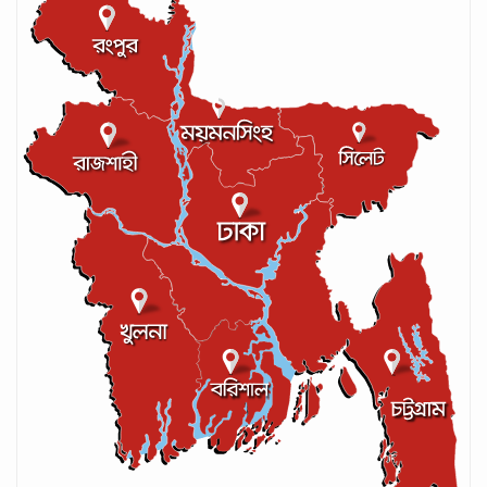
লঙ্কান কোচকে ২০ বছরের জন্য নিষিদ্ধ ঘোষণা
সেপ্টেম্বর ২০, ২০২৪
আইসিসির লেভেল-৩ কোচের স্বীকৃতি পেলেন
আশরাফুল
সেপ্টেম্বর ১৭, ২০২৪
গণপরিবহনে সেবার মান বাড়ানোর দাবি ইমনের
সেপ্টেম্বর ১৩, ২০২৪