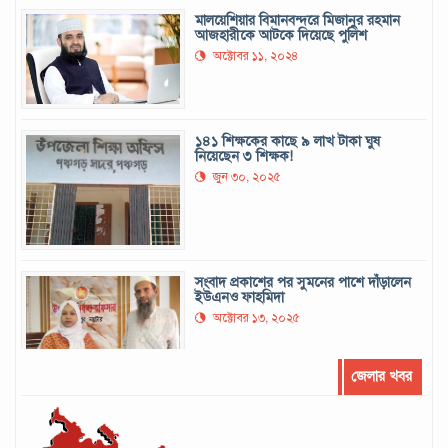
মালয়েশিয়ার বিমানবন্দরে মিজানুর রহমান
আজহারীকে আটকে দিয়েছে পুলিশ
অক্টোবর ১১, ২০২৪
১৪১ শিক্ষকের কাছে ৯ লাখ টাকা ঘুষ
নিয়েছেন ৩ শিক্ষক!
জুন ৩০, ২০২৫
সংবাদ প্রকাশের পর সুমনের পাশে দাঁড়ালেন
ইউএনও ফাহমিদা
অক্টোবর ১৩, ২০২৫
জেলার খবর
সর্বোচ্চ রানের রেকর্ড গড়েছেন মুশফিক
সেপ্টেম্বর ২২, ২০২৪