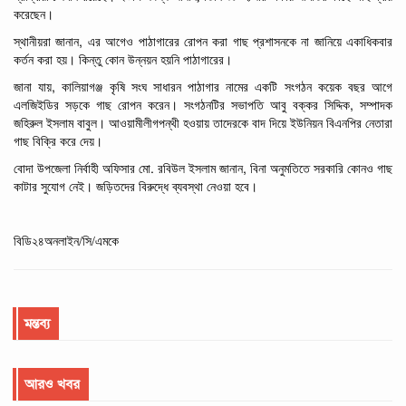
করেছেন।
,
স্থানীয়রা
জানান
এর
আগেও
পাঠাগারের
রোপন
করা
গাছ
প্রশাসনকে
না
জানিয়ে
একাধিকবার
কর্তন
করা হয়।
কিন্তু
কোন
উন্নয়ন
হয়নি
পাঠাগারের।
,
জানা
যায়
কালিয়াগঞ্জ
কৃষি
সংঘ
সাধারন
পাঠাগার
নামের
একটি
সংগঠন
কয়েক
বছর
আগে
,
এলজিইডির
সড়কে
গাছ
রোপন
করেন। সংগঠনটির
সভাপতি
আবু
বক্কর
সিদ্দিক
সম্পাদক
জহিরুল
ইসলাম
বাবুল। আওয়ামীলীগপন্থী
হওয়ায়
তাদেরকে
বাদ
দিয়ে
ইউনিয়ন
বিএনপির
নেতারা
গাছ
বিক্রি
করে
দেয়।
.
,
বোদা
উপজেলা
নির্বাহী
অফিসার
মো
রবিউল
ইসলাম
জানান
বিনা
অনুমতিতে
সরকারি
কোনও
গাছ
কাটার
সুযোগ
নেই।
জড়িতদের
বিরুদ্ধে
ব্যবস্থা
নেওয়া হবে।
বিডি২৪অনলাইন/সি/এমকে
মন্তব্য
আরও খবর