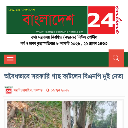
তথ্য মন্ত্রণালয় নিবন্ধিত (নম্বর-৯) নিউজ পোর্টাল
বর্ষ ৭ ঢাকা বৃহঃস্পতিবার ৬ আগস্ট ২০২৬ , ২২ শ্রাবণ ১৪৩৩
Toggle
navigation
অবৈধভাবে সরকারি গাছ কাটলেন বিএনপি দুই নেতা
সম্রাট হোসাইন, পঞ্চগড়
০৬ জুন ২০২৬