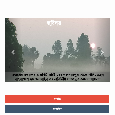
Previous
Next
ছবিঘর
য়েছেন
ছবিটি নওগাঁ জেলার রাণীনগর উপজেলার পারইল গ্রাম থেকে তোলা- আব
জাদ
ইউসুফ, নওগাঁ
জনপ্রিয়
সাম্প্রতিক