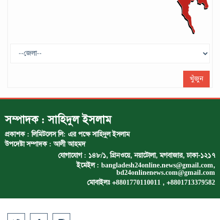
ট্রাম্প প্রশাসন ছাড়ার ঘোষণা ধনকুবের ইলন
মাস্কের
মে ২৯, ২০২৫
খুঁজুন
সম্পাদক : সাহিদুল ইসলাম
প্রকাশক : লিমিটলেস লি: এর পক্ষে সাহিদুল ইসলাম
উপদেষ্টা সম্পাদক : আলী আহমদ
যোগাযোগ : ১৪৮/১, গ্রিনওয়ে, নয়াটোলা, মগবাজার, ঢাকা-১২১৭
ইমেইল :
bangladesh24online.news@gmail.com
,
bd24onlinenews.com@gmail.com
মোবাইলঃ +8801770110011 , +8801713379582