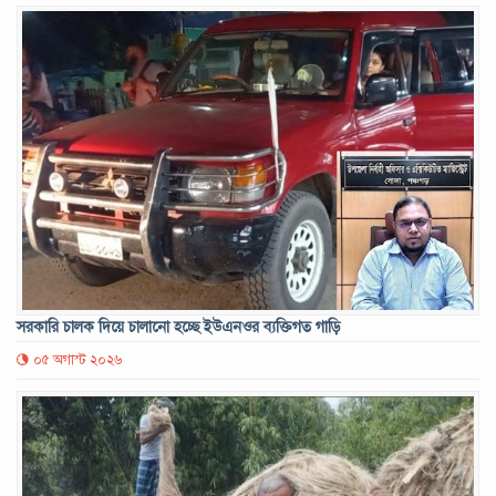
সরকারি চালক দিয়ে চালানো হচ্ছে ইউএনওর ব্যক্তিগত গাড়ি
০৫ অগাস্ট ২০২৬